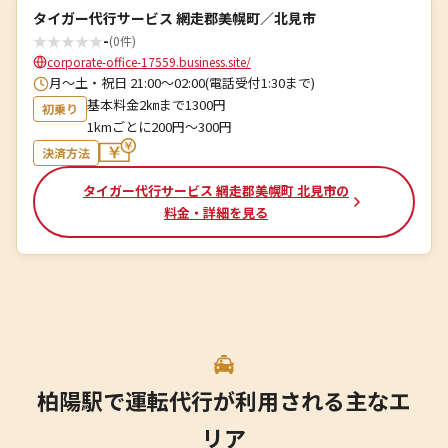
タイガー代行サービス 網走郡美幌町／北見市
★
★
★
★
★
-
(0件)
corporate-office-17559.business.site/
月～土・祝日 21:00～02:00(電話受付1:30まで)
基本料金2㎞まで1300円
初乗り
1kmごとに200円〜300円
決済方法
タイガー代行サービス 網走郡美幌町 北見市の
料金・詳細を見る
柏陽駅で運転代行が利用される主なエ
リア