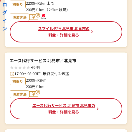
2200円/2kmまで
ロ
初乗り
200円/1km（2.9km以降）
グ
決済方法
イ
ン
スマイル代行 北見市 北見市の
料金・詳細を見る
エース代行サービス 北見市／北見市
★
★
★
★
★
-
(0件)
17:00～03:00TEL最終受付2.45迄
2000円/3km
初乗り
200円/1km
決済方法
エース代行サービス 北見市 北見市の
料金・詳細を見る