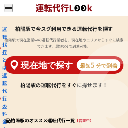
柏陽駅で今スグ利用できる運転代行を探す
運
転
柏陽駅で現在営業中の運転代行業者を、現在地やエリアからすぐに検索
代
できます。最短5分で到着可能。
行
と
は
運
転
柏陽駅の運転代行をすぐに探せます！
代
行
の
料
柏陽駅のオススメ運転代行一覧
【営業中】
金