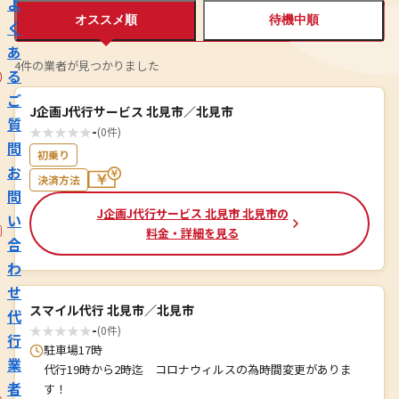
よ
オススメ順
待機中順
く
あ
4件の業者が見つかりました
る
ご
J企画J代行サービス 北見市／北見市
質
★
★
★
★
★
-
(0件)
問
初乗り
お
決済方法
問
J企画J代行サービス 北見市 北見市の
い
料金・詳細を見る
合
わ
せ
スマイル代行 北見市／北見市
代
★
★
★
★
★
-
(0件)
行
駐車場17時
業
代行19時から2時迄 コロナウィルスの為時間変更がありま
者
す！