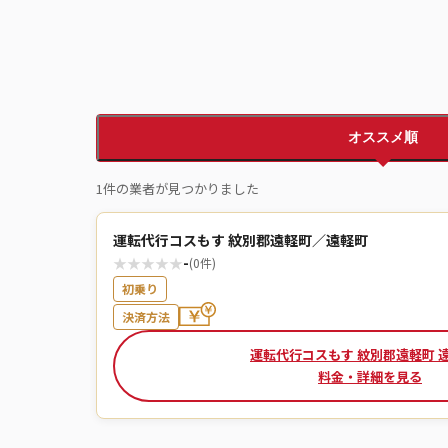
オススメ順
1件の業者が見つかりました
運転代行コスもす 紋別郡遠軽町／遠軽町
★
★
★
★
★
-
(0件)
初乗り
決済方法
運転代行コスもす 紋別郡遠軽町 
料金・詳細を見る