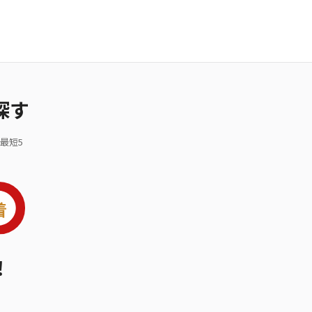
探す
最短5
！