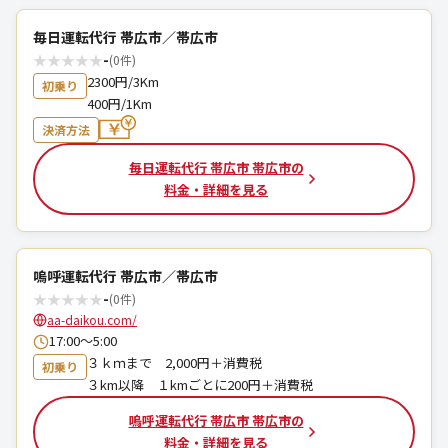
毎日運転代行 帯広市／帯広市
★
★
★
★
★
-
(0件)
2300円/3Km
初乗り
400円/1Km
決済方法
毎日運転代行 帯広市 帯広市の
料金・詳細を見る
嗚呼運転代行 帯広市／帯広市
★
★
★
★
★
-
(0件)
aa-daikou.com/
17:00～5:00
３ｋｍまで 2,000円＋消費税
初乗り
３km以降 １kmごとに200円＋消費税
嗚呼運転代行 帯広市 帯広市の
料金・詳細を見る