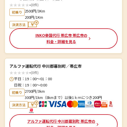
★
★
★
★
★
-
(0件)
2500円/3Km
初乗り
200円/1Km
決済方法
INKO帝国代行 帯広市 帯広市の
料金・詳細を見る
アルファ運転代行 中川郡幕別町／帯広市
★
★
★
★
★
-
(0件)
平日：19：00～01：00
日祝：19：00～0:00
2700円/3km
初乗り
300円/1km（8kmまで）以後1ｋｍにつき200円
決済方法
アルファ運転代行 中川郡幕別町 帯広市の