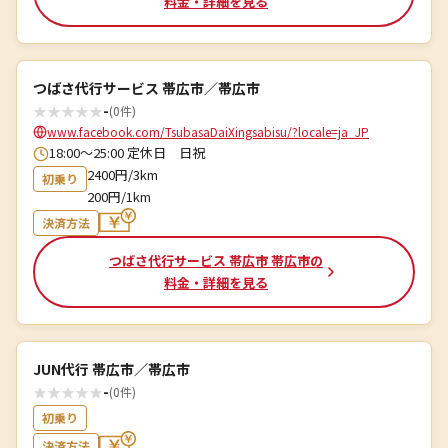
料金・詳細を見る
つばさ代行サービス 帯広市／帯広市
★
★
★
★
★
-
(0件)
www.facebook.com/TsubasaDaiXingsabisu/?locale=ja_JP
18:00～25:00 定休日 日祝
2400円/3km
初乗り
200円/1km
決済方法
つばさ代行サービス 帯広市 帯広市の
料金・詳細を見る
JUN代行 帯広市／帯広市
★
★
★
★
★
-
(0件)
初乗り
決済方法