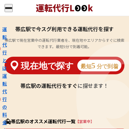
帯広駅で今スグ利用できる運転代行を探す
運
転
帯広駅で現在営業中の運転代行業者を、現在地やエリアからすぐに検索
代
できます。最短5分で到着可能。
行
と
は
運
転
帯広駅の運転代行をすぐに探せます！
代
行
の
料
帯広駅のオススメ運転代行一覧
【営業中】
金