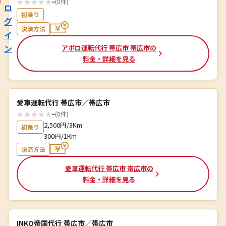
★
★
★
★
★
-
(0件)
ロ
初乗り
グ
決済方法
イ
ン
アポロ運転代行 帯広市 帯広市の
料金・詳細を見る
愛車運転代行 帯広市／帯広市
★
★
★
★
★
-
(0件)
2,500円/3Km
初乗り
300円/1Km
決済方法
愛車運転代行 帯広市 帯広市の
料金・詳細を見る
INKO帝国代行 帯広市／帯広市