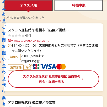
よ
オススメ順
待機中順
く
あ
12件の業者が見つかりました
る
ご
スクラム運転代行 札幌市白石区／函館市
質
★
★
★
★
★
-
(0件)
問
www.aix-group.co.jp/scrum/
19：00～翌2：00 営業時間外も対応可能です（事前にご連絡
お
をお願いいたします）
問
2000円/2Kmまで
初乗り
い
詳細はHP参照
合
決済方法
わ
スクラム運転代行 札幌市白石区 函館市の
せ
料金・詳細を見る
代
行
業
アポロ運転代行 帯広市／帯広市
者