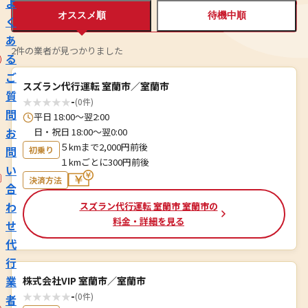
よ
オススメ順
待機中順
く
あ
2件の業者が見つかりました
る
ご
スズラン代行運転 室蘭市／室蘭市
質
★
★
★
★
★
-
(0件)
問
平日 18:00～翌2:00
お
日・祝日 18:00～翌0:00
５kmまで2,000円前後
問
初乗り
１kmごとに300円前後
い
決済方法
合
わ
スズラン代行運転 室蘭市 室蘭市の
料金・詳細を見る
せ
代
行
業
株式会社VIP 室蘭市／室蘭市
★
★
★
★
★
-
(0件)
者