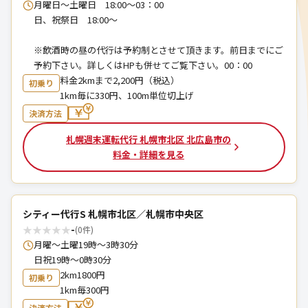
月曜日〜土曜日 18:00～03：00
日、祝祭日 18:00～
※飲酒時の昼の代行は予約制とさせて頂きます。前日までにご
予約下さい。詳しくはHPも併せてご覧下さい。00：00
料金2kmまで2,200円（税込）
初乗り
1km毎に330円、100m単位切上げ
決済方法
札幌週末運転代行 札幌市北区 北広島市の
料金・詳細を見る
シティー代行S 札幌市北区／札幌市中央区
★
★
★
★
★
-
(0件)
月曜〜土曜19時〜3時30分
日祝19時〜0時30分
2km1800円
初乗り
1km毎300円
決済方法