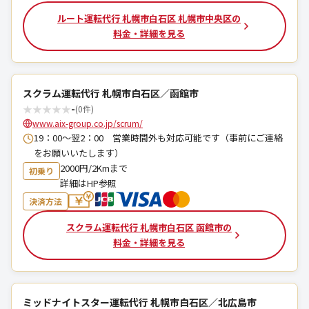
ルート運転代行 札幌市白石区 札幌市中央区の
料金・詳細を見る
スクラム運転代行 札幌市白石区／函館市
★
★
★
★
★
-
(0件)
www.aix-group.co.jp/scrum/
19：00～翌2：00 営業時間外も対応可能です（事前にご連絡
をお願いいたします）
2000円/2Kmまで
初乗り
詳細はHP参照
決済方法
スクラム運転代行 札幌市白石区 函館市の
料金・詳細を見る
ミッドナイトスター運転代行 札幌市白石区／北広島市