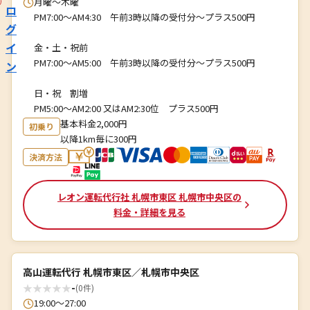
月曜～木曜
ロ
PM7:00～AM4:30 午前3時以降の受付分～プラス500円
グ
イ
金・土・祝前
PM7:00～AM5:00 午前3時以降の受付分～プラス500円
ン
日・祝 割増
PM5:00～AM2:00 又はAM2:30位 プラス500円
基本料金2,000円
初乗り
以降1km毎に300円
決済方法
レオン運転代行社 札幌市東区 札幌市中央区の
料金・詳細を見る
高山運転代行 札幌市東区／札幌市中央区
★
★
★
★
★
-
(0件)
19:00〜27:00