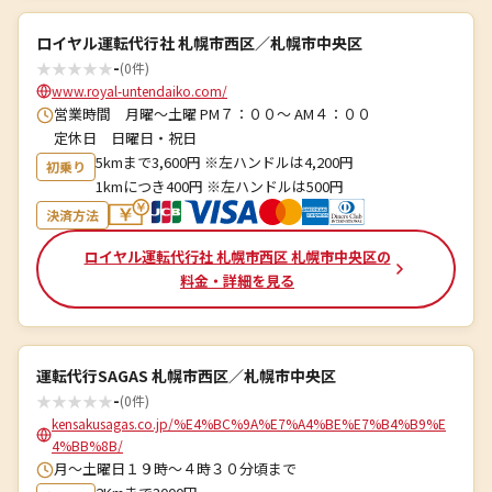
ロイヤル運転代行社 札幌市西区／札幌市中央区
★
★
★
★
★
-
(0件)
www.royal-untendaiko.com/
営業時間 月曜～土曜 PM７：００～ AM４：００
定休日 日曜日・祝日
5kmまで3,600円 ※左ハンドルは4,200円
初乗り
1kmにつき400円 ※左ハンドルは500円
決済方法
ロイヤル運転代行社 札幌市西区 札幌市中央区の
料金・詳細を見る
運転代行SAGAS 札幌市西区／札幌市中央区
★
★
★
★
★
-
(0件)
kensakusagas.co.jp/%E4%BC%9A%E7%A4%BE%E7%B4%B9%E
4%BB%8B/
月～土曜日１９時～４時３０分頃まで