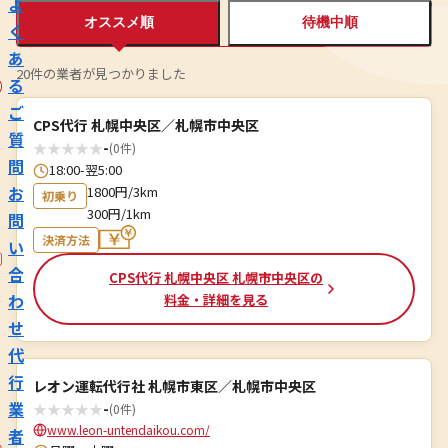
よ
オススメ順
待機中順
く
あ
20件の業者が見つかりました
る
ご
CPS代行 札幌中央区／札幌市中央区
質
★
★
★
★
★
-
(0件)
問
18:00-翌5:00
お
1800円/3km
初乗り
300円/1km
問
決済方法
い
合
CPS代行 札幌中央区 札幌市中央区の
わ
料金・詳細を見る
せ
代
行
レオン運転代行社 札幌市東区／札幌市中央区
業
★
★
★
★
★
-
(0件)
www.leon-untendaikou.com/
者