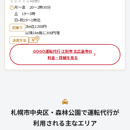
★
★
★
★
★
-
(0件)
月～金 20～2時30分
土 19～3時
日•祝19～1時迄
2㎞迄1200円
初乗り
以降1㎞毎に300円増
決済方法
GOGO運転代行 江別市 北広島市の
料金・詳細を見る
札幌市中央区・森林公園で運転代行が
利用される主なエリア