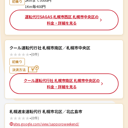
2Kmまで3000円
初乗り
1Km毎400円
運転代行SAGAS 札幌市西区 札幌市中央区の
料金・詳細を見る
クール運転代行社 札幌市南区／札幌市中央区
★
★
★
★
★
-
(0件)
初乗り
決済方法
クール運転代行社 札幌市南区 札幌市中央区の
料金・詳細を見る
札幌週末運転代行 札幌市北区／北広島市
★
★
★
★
★
-
(0件)
sites.google.com/view/sapporoweekend/