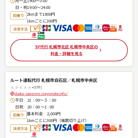
月〜土1900〜3:00
日・祝19:00〜24:00
2kmまで1800円
初乗り
1kmごとに300円
決済方法
SY代行 札幌市北区 札幌市中央区の
料金・詳細を見る
ルート運転代行 札幌市白石区／札幌市中央区
★
★
★
★
★
-
(0件)
daiko-sapporo.crayonsite.info/
平日 21：00〜３：00
日祝 20：00 〜1 : 00
基本料金 2,000円
初乗り
1kmごとに300円（端数切り上げ）
決済方法