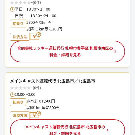
★
★
★
★
★
-
(0件)
平日 18:30～2：00
日祝 18:30～24：00
1800円/2km円
初乗り
以降 １km毎に300円
決済方法
合同会社ラッキー運転代行 札幌市豊平区 札幌市南区の
料金・詳細を見る
メインキャスト運転代行 北広島市／北広島市
★
★
★
★
★
-
(0件)
19:00〜3:00
3kmまで1,500円
初乗り
以降1km毎に300円
決済方法
メインキャスト運転代行 北広島市 北広島市の
料金・詳細を見る