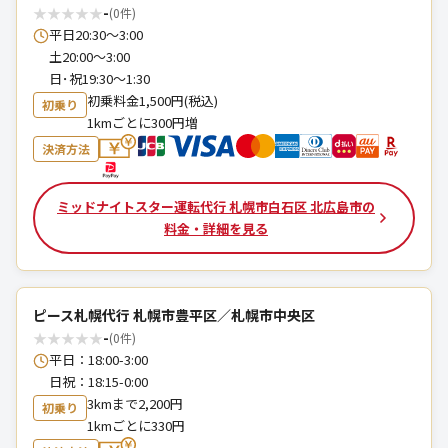
★
★
★
★
★
-
(0件)
平日20:30～3:00
土20:00～3:00
日･祝19:30～1:30
初乗料金1,500円(税込)
初乗り
1kmごとに300円増
決済方法
ミッドナイトスター運転代行 札幌市白石区 北広島市の
料金・詳細を見る
ピース札幌代行 札幌市豊平区／札幌市中央区
★
★
★
★
★
-
(0件)
平日：18:00-3:00
日祝：18:15-0:00
3kmまで2,200円
初乗り
1kmごとに330円