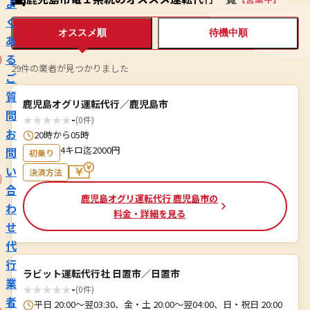
よ
く
オススメ順
待機中順
あ
る
29件の業者が見つかりました
ご
質
鹿児島オグリ運転代行／鹿児島市
問
★
★
★
★
★
-
(0件)
お
20時から05時
4キロ迄2000円
問
初乗り
い
決済方法
合
鹿児島オグリ運転代行 鹿児島市の
わ
料金・詳細を見る
せ
代
行
ラビット運転代行社 日置市／日置市
業
★
★
★
★
★
-
(0件)
者
平日 20:00～翌03:30、金・土 20:00～翌04:00、日・祝日 20:00