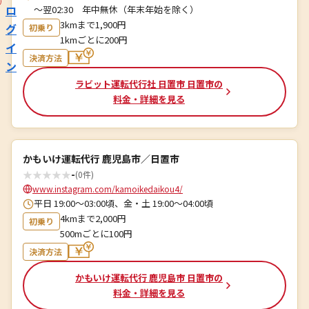
ロ
～翌02:30 年中無休（年末年始を除く）
3kmまで1,900円
グ
初乗り
1kmごとに200円
イ
決済方法
ン
ラビット運転代行社 日置市 日置市の
料金・詳細を見る
かもいけ運転代行 鹿児島市／日置市
★
★
★
★
★
-
(0件)
www.instagram.com/kamoikedaikou4/
平日 19:00〜03:00頃、金・土 19:00～04:00頃
4kmまで2,000円
初乗り
500mごとに100円
決済方法
かもいけ運転代行 鹿児島市 日置市の
料金・詳細を見る