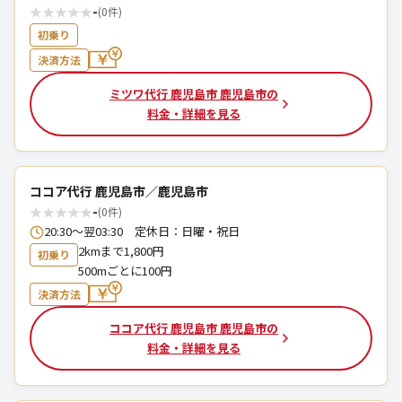
★
★
★
★
★
-
(0件)
初乗り
決済方法
ミツワ代行 鹿児島市 鹿児島市の
料金・詳細を見る
ココア代行 鹿児島市／鹿児島市
★
★
★
★
★
-
(0件)
20:30～翌03:30 定休日：日曜・祝日
2kmまで1,800円
初乗り
500mごとに100円
決済方法
ココア代行 鹿児島市 鹿児島市の
料金・詳細を見る