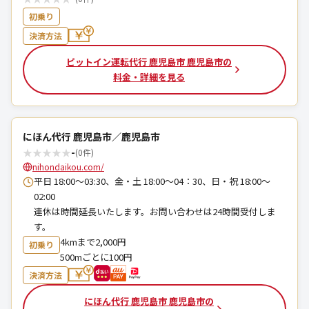
初乗り
決済方法
ピットイン運転代行 鹿児島市 鹿児島市の
料金・詳細を見る
にほん代行 鹿児島市／鹿児島市
★
★
★
★
★
-
(0件)
nihondaikou.com/
平日 18:00～03:30、金・土 18:00～04：30、日・祝 18:00～
02:00
連休は時間延長いたします。お問い合わせは24時間受付しま
す。
4kmまで2,000円
初乗り
500mごとに100円
決済方法
にほん代行 鹿児島市 鹿児島市の