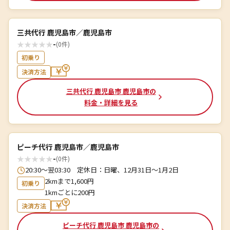
三共代行 鹿児島市／鹿児島市
★
★
★
★
★
-
(0件)
初乗り
決済方法
三共代行 鹿児島市 鹿児島市の
料金・詳細を見る
ピーチ代行 鹿児島市／鹿児島市
★
★
★
★
★
-
(0件)
20:30～翌03:30 定休日：日曜、12月31日〜1月2日
2kmまで1,600円
初乗り
1kmごとに200円
決済方法
ピーチ代行 鹿児島市 鹿児島市の