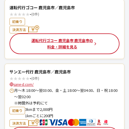
運転代行ゴコー 鹿児島市／鹿児島市
★
★
★
★
★
-
(0件)
初乗り
決済方法
運転代行ゴコー 鹿児島市 鹿児島市の
料金・詳細を見る
サンエー代行 鹿児島市／鹿児島市
★
★
★
★
★
-
(0件)
sane-d.com/
月～木 18:00～翌03:00、金・土 18:00～翌04:00、日・祝 18:00
～翌02:00
※時間外は予約にて
3kmまで2,000円
初乗り
1kmごとに200円
決済方法