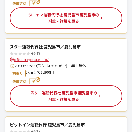
決済方法
タニヤマ運転代行社 鹿児島市 鹿児島市の
料金・詳細を見る
スター運転代行社 鹿児島市／鹿児島市
★
★
★
★
★
-
(0件)
cf8sa.crayonsite.info/
20:00～06:00(受付は05:30まで) 年中無休
3kmまで1,800円
初乗り
決済方法
スター運転代行社 鹿児島市 鹿児島市の
料金・詳細を見る
ピットイン運転代行 鹿児島市／鹿児島市
★
★
★
★
★
-
(0件)