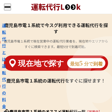
鹿児島市電１系統で今スグ利用できる運転代行を探
運
す
転
代
鹿児島市電１系統で現在営業中の運転代行業者を、現在地やエリアから
行
すぐに検索できます。最短5分で到着可能。
と
は
運
転
代
鹿児島市電１系統の運転代行をすぐに探せます！
行
の
料
金
鹿児島市電１系統のオススメ運転代行一覧
【営業中】