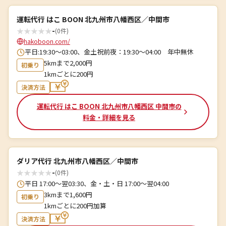
運転代行 はこ BOON 北九州市八幡西区／中間市
★
★
★
★
★
-
(0件)
hakoboon.com/
平日:19:30～03:00、金土祝前夜：19:30～04:00 年中無休
5kmまで2,000円
初乗り
1kmごとに200円
決済方法
運転代行 はこ BOON 北九州市八幡西区 中間市の
料金・詳細を見る
ダリア代行 北九州市八幡西区／中間市
★
★
★
★
★
-
(0件)
平日 17:00～翌03:30、金・土・日 17:00～翌04:00
3kmまで1,600円
初乗り
1kmごとに200円加算
決済方法