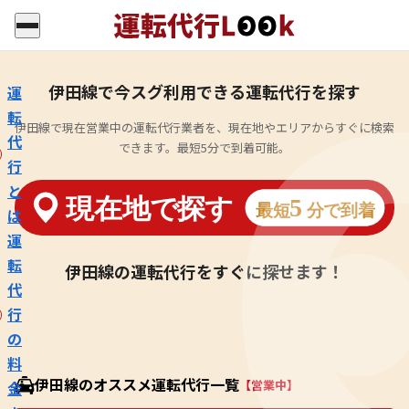
伊田線で今スグ利用できる運転代行を探す
運
転
伊田線で現在営業中の運転代行業者を、現在地やエリアからすぐに検索
代
できます。最短5分で到着可能。
行
と
は
運
転
伊田線の運転代行をすぐに探せます！
代
行
の
料
伊田線のオススメ運転代行一覧
【営業中】
金