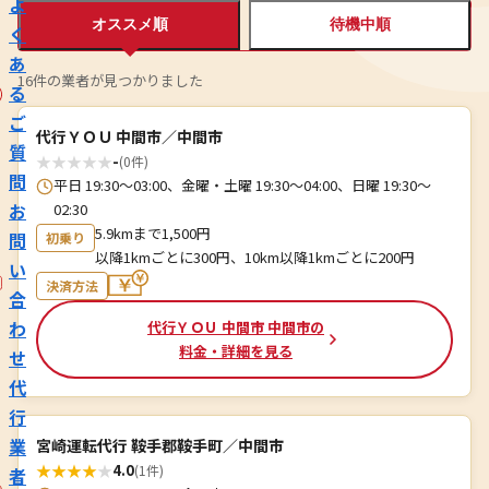
よ
オススメ順
待機中順
く
あ
16件の業者が見つかりました
る
ご
代行ＹＯＵ 中間市／中間市
質
★
★
★
★
★
-
(0件)
問
平日 19:30～03:00、金曜・土曜 19:30～04:00、日曜 19:30～
お
02:30
5.9kmまで1,500円
問
初乗り
以降1kmごとに300円、10km以降1kmごとに200円
い
決済方法
合
わ
代行ＹＯＵ 中間市 中間市の
料金・詳細を見る
せ
代
行
業
宮崎運転代行 鞍手郡鞍手町／中間市
★
★
★
★
★
4.0
(1件)
者