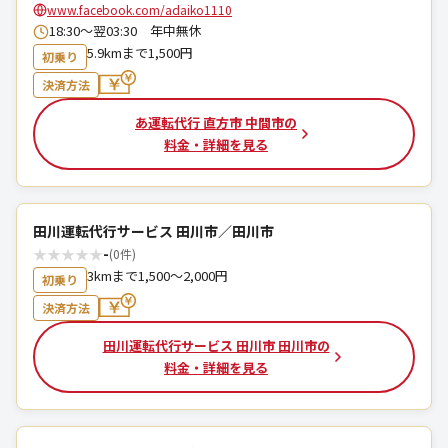
www.facebook.com/adaiko1110
18:30～翌03:30 年中無休
5.9kmまで1,500円
初乗り
決済方法
あ運転代行 直方市 中間市の
料金・詳細を見る
田川運転代行サービス 田川市／田川市
★
★
★
★
★
-
(0件)
3kmまで1,500～2,000円
初乗り
決済方法
田川運転代行サービス 田川市 田川市の
料金・詳細を見る