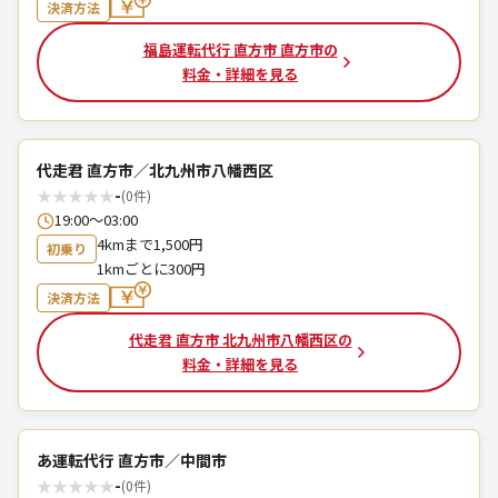
決済方法
福島運転代行 直方市 直方市の
料金・詳細を見る
代走君 直方市／北九州市八幡西区
★
★
★
★
★
-
(0件)
19:00〜03:00
4kmまで1,500円
初乗り
1kmごとに300円
決済方法
代走君 直方市 北九州市八幡西区の
料金・詳細を見る
あ運転代行 直方市／中間市
★
★
★
★
★
-
(0件)