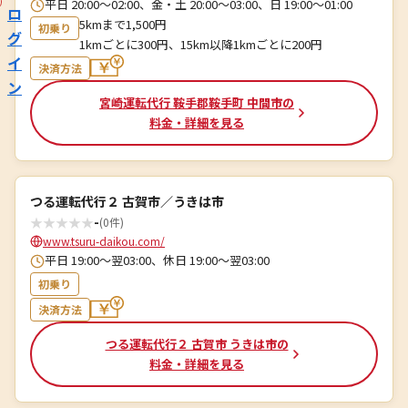
平日 20:00～02:00、金・土 20:00～03:00、日 19:00～01:00
ロ
5kmまで1,500円
初乗り
グ
1kmごとに300円、15km以降1kmごとに200円
イ
決済方法
ン
宮崎運転代行 鞍手郡鞍手町 中間市の
料金・詳細を見る
つる運転代行２ 古賀市／うきは市
★
★
★
★
★
-
(0件)
www.tsuru-daikou.com/
平日 19:00～翌03:00、休日 19:00～翌03:00
初乗り
決済方法
つる運転代行２ 古賀市 うきは市の
料金・詳細を見る