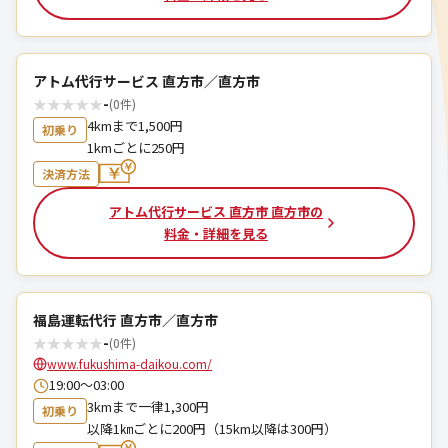
アトム代行サービス 直方市／直方市
★
★
★
★
★
-
(0件)
4kmまで1,500円
初乗り
1kmごとに250円
決済方法
アトム代行サービス 直方市 直方市の
料金・詳細を見る
福島運転代行 直方市／直方市
★
★
★
★
★
-
(0件)
www.fukushima-daikou.com/
19:00〜03:00
3kmまで一律1,300円
初乗り
以降1㎞ごとに200円（15km以降は300円）