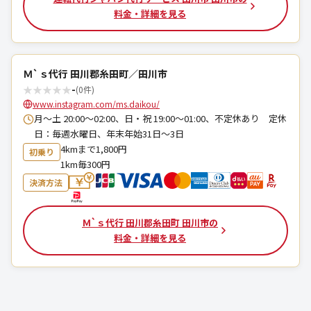
料金・詳細を見る
Ｍ`ｓ代行 田川郡糸田町／田川市
★
★
★
★
★
-
(0件)
www.instagram.com/ms.daikou/
月～土 20:00～02:00、日・祝 19:00～01:00、不定休あり 定休
日：毎週水曜日、年末年始31日〜3日
4kmまで1,800円
初乗り
1km毎300円
決済方法
Ｍ`ｓ代行 田川郡糸田町 田川市の
料金・詳細を見る