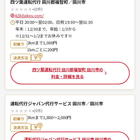
四ツ葉運転代行 田川郡福智町／田川市
★
★
★
★
★
-
(0件)
428daikou.com/
平日 20:00～翌02:00、日祝 19:30～翌01:30
年末：12/30まで、年始：1/3から
※12/31～1/2までお休みです※
2kmまで1,000円
初乗り
1kmごとに200円
決済方法
四ツ葉運転代行 田川郡福智町 田川市の
料金・詳細を見る
運転代行ジャパン代行サービス 田川市／田川市
★
★
★
★
★
-
(0件)
3kmまで1,800～2,000円
初乗り
決済方法
運転代行ジャパン代行サービス 田川市 田川市の