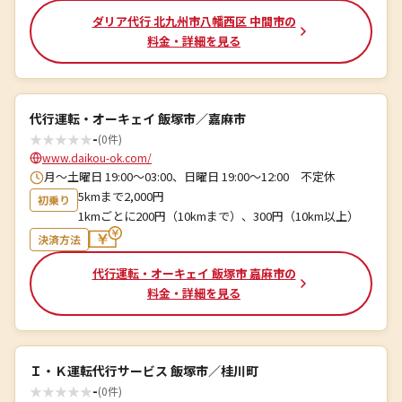
ダリア代行 北九州市八幡西区 中間市の
料金・詳細を見る
代行運転・オーキェイ 飯塚市／嘉麻市
★
★
★
★
★
-
(0件)
www.daikou-ok.com/
月～土曜日 19:00～03:00、日曜日 19:00～12:00 不定休
5kmまで2,000円
初乗り
1kmごとに200円（10kmまで）、300円（10km以上）
決済方法
代行運転・オーキェイ 飯塚市 嘉麻市の
料金・詳細を見る
Ｉ・Ｋ運転代行サービス 飯塚市／桂川町
★
★
★
★
★
-
(0件)