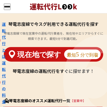
琴電志度線で今スグ利用できる運転代行を探す
運
転
琴電志度線で現在営業中の運転代行業者を、現在地やエリアからすぐに
代
検索できます。最短5分で到着可能。
行
と
は
運
転
琴電志度線の運転代行をすぐに探せます！
代
行
の
料
琴電志度線のオススメ運転代行一覧
【営業中】
金