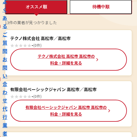
よ
オススメ順
待機中順
く
あ
13件の業者が見つかりました
る
ご
テクノ株式会社 高松市／高松市
質
★
★
★
★
★
-
(0件)
問
テクノ株式会社 高松市 高松市の
お
料金・詳細を見る
問
い
合
有限会社ベーシックジャパン 高松市／高松市
わ
★
★
★
★
★
-
(0件)
せ
有限会社ベーシックジャパン 高松市 高松市の
代
料金・詳細を見る
行
業
者