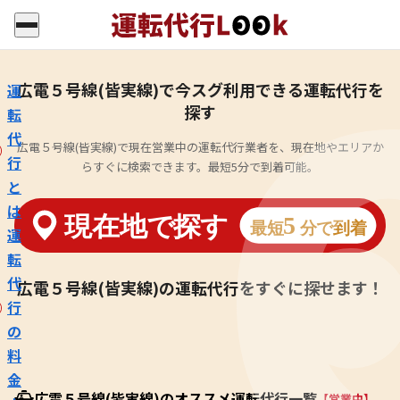
広電５号線(皆実線)で今スグ利用できる運転代行を
運
探す
転
代
広電５号線(皆実線)で現在営業中の運転代行業者を、現在地やエリアか
行
らすぐに検索できます。最短5分で到着可能。
と
は
運
転
代
広電５号線(皆実線)の運転代行をすぐに探せます！
行
の
料
金
広電５号線(皆実線)のオススメ運転代行一覧
【営業中】