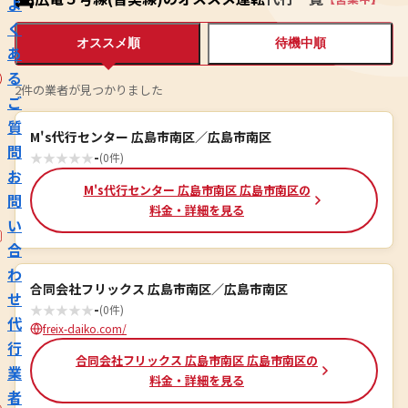
よ
く
オススメ順
待機中順
あ
る
2件の業者が見つかりました
ご
質
M's代行センター 広島市南区／広島市南区
問
★
★
★
★
★
-
(0件)
お
M's代行センター 広島市南区 広島市南区の
問
料金・詳細を見る
い
合
わ
合同会社フリックス 広島市南区／広島市南区
せ
★
★
★
★
★
-
(0件)
代
freix-daiko.com/
行
合同会社フリックス 広島市南区 広島市南区の
業
料金・詳細を見る
者