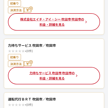
初乗り
決済方法
株式会社エイチ・アイ・シー 吹田市 吹田市の
料金・詳細を見る
力持ちサービス 吹田市／吹田市
★
★
★
★
★
-
(0件)
初乗り
決済方法
力持ちサービス 吹田市 吹田市の
料金・詳細を見る
運転代行ＢＲＴ 吹田市／吹田市
★
★
★
★
★
-
(0件)