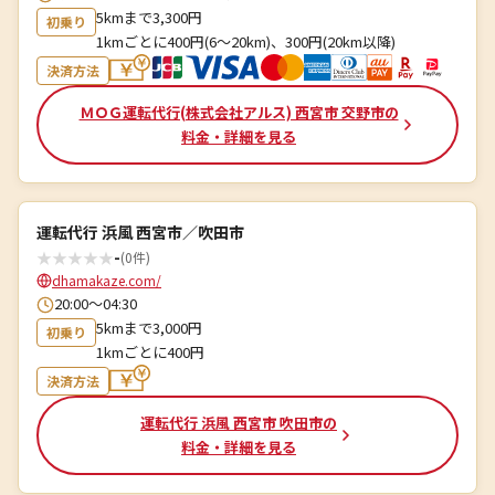
5kmまで3,300円
初乗り
1kmごとに400円(6～20km)、300円(20km以降)
決済方法
ＭＯＧ運転代行(株式会社アルス) 西宮市 交野市の
料金・詳細を見る
運転代行 浜風 西宮市／吹田市
★
★
★
★
★
-
(0件)
dhamakaze.com/
20:00～04:30
5kmまで3,000円
初乗り
1kmごとに400円
決済方法
運転代行 浜風 西宮市 吹田市の
料金・詳細を見る