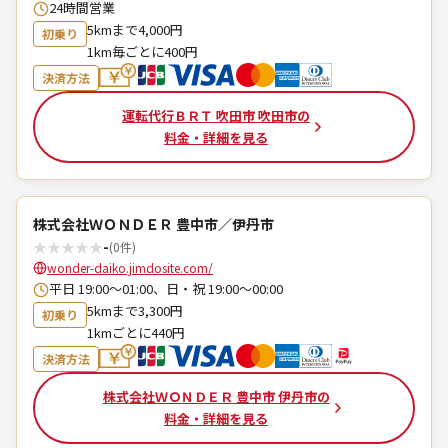
24時間営業
5kmまで4,000円
初乗り
1km毎ごとに400円
決済方法
運転代行ＢＲＴ 吹田市 吹田市の
料金・詳細を見る
株式会社ＷＯＮＤＥＲ 豊中市／伊丹市
★
★
★
★
★
-
(0件)
wonder-daiko.jimdosite.com/
平日 19:00～01:00、日・祝 19:00～00:00
5kmまで3,300円
初乗り
1kmごとに440円
決済方法
株式会社ＷＯＮＤＥＲ 豊中市 伊丹市の
料金・詳細を見る