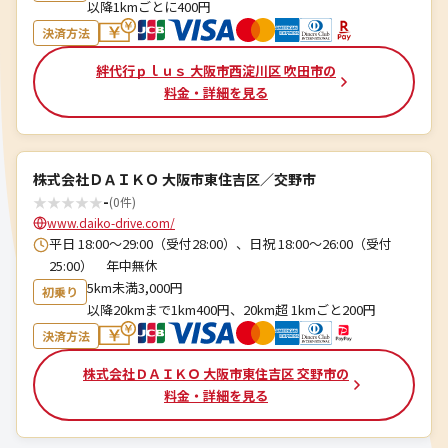
以降1kmごとに400円
決済方法
絆代行ｐｌｕｓ 大阪市西淀川区 吹田市の
料金・詳細を見る
株式会社ＤＡＩＫＯ 大阪市東住吉区／交野市
★
★
★
★
★
-
(0件)
www.daiko-drive.com/
平日 18:00〜29:00（受付28:00）、日祝 18:00〜26:00（受付
25:00） 年中無休
5km未満3,000円
初乗り
以降20kmまで1km400円、20km超 1kmごと200円
決済方法
株式会社ＤＡＩＫＯ 大阪市東住吉区 交野市の
料金・詳細を見る