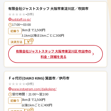
有限会社ジャストスタッフ 大阪市東淀川区／吹田市
★
★
★
★
★
-
(0件)
juststaff.co.jp/
17:00～03:00
3kmまで2,500円
初乗り
3.1km以降は1kmごとに300円
決済方法
有限会社ジャストスタッフ 大阪市東淀川区 吹田市の
料金・詳細を見る
Ｆｅ代行(DAIKO KING) 箕面市／伊丹市
★
★
★
★
★
-
(0件)
www.instagram.com/daikoking/
受付時間：21:00〜翌2:00
3kmまで2,500円
初乗り
以後1kmごとに400円