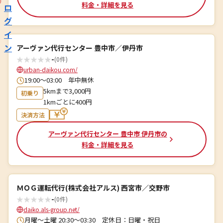
料金・詳細を見る
ロ
グ
イ
ン
アーヴァン代行センター 豊中市／伊丹市
★
★
★
★
★
-
(0件)
urban-daikou.com/
19:00～03:00 年中無休
5kmまで3,000円
初乗り
1kmごとに400円
決済方法
アーヴァン代行センター 豊中市 伊丹市の
料金・詳細を見る
ＭＯＧ運転代行(株式会社アルス) 西宮市／交野市
★
★
★
★
★
-
(0件)
daiko.als-group.net/
月曜〜土曜 20:30～03:30 定休日：日曜・祝日