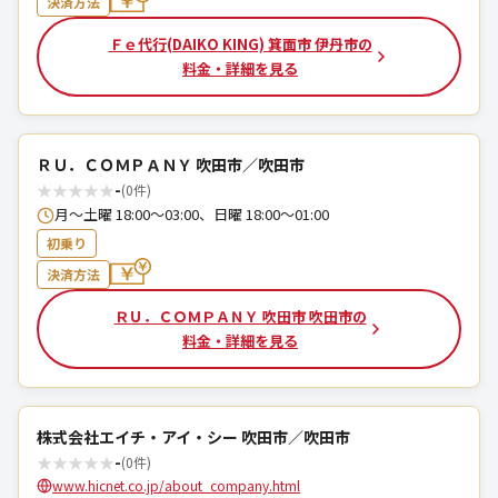
決済方法
Ｆｅ代行(DAIKO KING) 箕面市 伊丹市の
料金・詳細を見る
ＲＵ．ＣＯＭＰＡＮＹ 吹田市／吹田市
★
★
★
★
★
-
(0件)
月～土曜 18:00～03:00、日曜 18:00～01:00
初乗り
決済方法
ＲＵ．ＣＯＭＰＡＮＹ 吹田市 吹田市の
料金・詳細を見る
株式会社エイチ・アイ・シー 吹田市／吹田市
★
★
★
★
★
-
(0件)
www.hicnet.co.jp/about_company.html