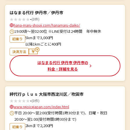
はなまる代行 伊丹市／伊丹市
★
★
★
★
★
-
(0件)
hana-maru-shouji.com/hanamaru-daiko/
19:00頃～翌02:00位 ※LINE受付は24時間 年中無休
5kmまで3,000円
初乗り
以降1kmごとに400円
決済方法
はなまる代行 伊丹市 伊丹市の
料金・詳細を見る
絆代行ｐｌｕｓ 大阪市西淀川区／吹田市
★
★
★
★
★
-
(0件)
www.rejoicejapan.com/index.html
平日 20:00〜翌2:00(受付時間1時30分まで)、日曜・祝日
20:00〜翌1:00(受付時間0時30分まで)
2kmまで2,200円
初乗り