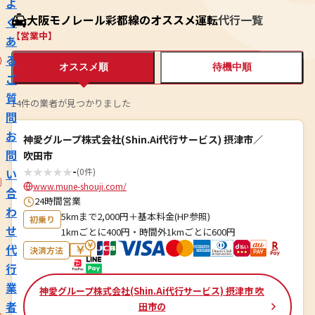
よ
大阪モノレール彩都線のオススメ運転代行一覧
く
【営業中】
あ
る
オススメ順
待機中順
ご
質
14件の業者が見つかりました
問
お
神愛グループ株式会社(Shin.Ai代行サービス) 摂津市／
問
吹田市
★
★
★
★
★
-
い
(0件)
www.mune-shouji.com/
合
24時間営業
わ
5kmまで2,000円＋基本料金(HP参照)
初乗り
せ
1kmごとに400円・時間外1kmごとに600円
代
決済方法
行
業
神愛グループ株式会社(Shin.Ai代行サービス) 摂津市 吹
者
田市の