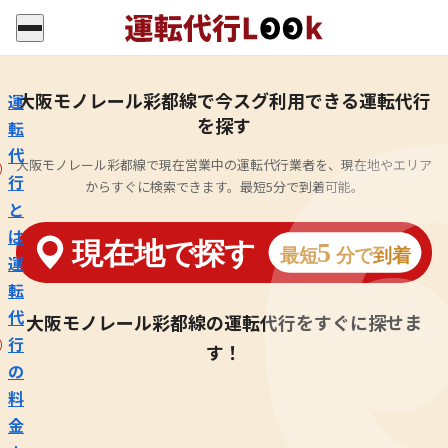
大阪モノレール彩都線で今スグ利用できる運転代行
運
を探す
転
代
大阪モノレール彩都線で現在営業中の運転代行業者を、現在地やエリア
行
からすぐに検索できます。最短5分で到着可能。
と
は
運
転
代
大阪モノレール彩都線の運転代行をすぐに探せま
行
す！
の
料
金