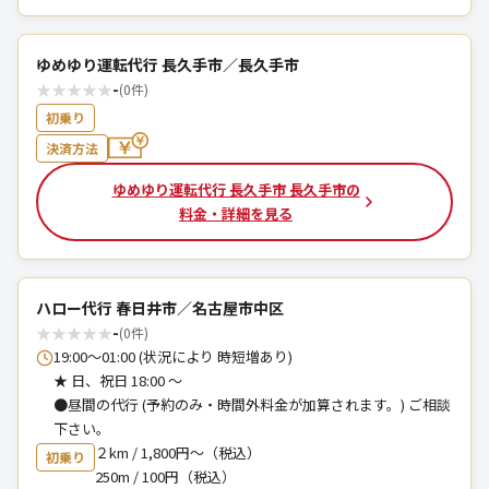
ゆめゆり運転代行 長久手市／長久手市
★
★
★
★
★
-
(0件)
初乗り
決済方法
ゆめゆり運転代行 長久手市 長久手市の
料金・詳細を見る
ハロー代行 春日井市／名古屋市中区
★
★
★
★
★
-
(0件)
19:00～01:00 (状況により 時短増あり)
★ 日、祝日 18:00 ～
●昼間の代行 (予約のみ・時間外料金が加算されます。) ご相談
下さい。
２km / 1,800円〜（税込）
初乗り
250m / 100円（税込）