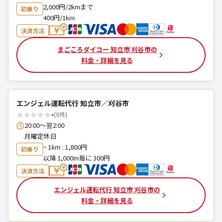
2,000円/2kmまで
初乗り
400円/1km
決済方法
まごころダイコー 知立市 刈谷市の
料金・詳細を見る
エンジェル運転代行 知立市／刈谷市
★
★
★
★
★
-
(0件)
20:00～翌2:00
月曜定休日
~ 1km : 1,800円
初乗り
以降 1,000m毎に 300円
決済方法
エンジェル運転代行 知立市 刈谷市の
料金・詳細を見る