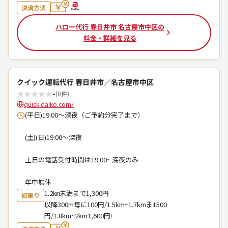
決済方法
ハロー代行 春日井市 名古屋市中区の
料金・詳細を見る
クイック運転代行 春日井市／名古屋市中区
★
★
★
★
★
-
(0件)
quick-daiko.com/
(平日)19:00〜深夜（ご予約分完了まで）
(土)(日)19:00〜深夜
土日の電話受付時間は19:00~ 深夜のみ
年中無休
1.2㎞未満まで1,300円
初乗り
以降300m毎に100円/1.5km~1.7kmま1500
円/1.8km~2km1,600円!