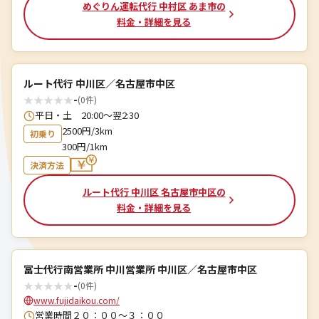
めぐりん運転代行 中村区 あま市の
料金・詳細を見る
ルート代行 中川区／名古屋市中区
★
★
★
★
★
-
(0件)
平日・土 20:00～翌2:30
2500円/3km
初乗り
300円/1km
決済方法
ルート代行 中川区 名古屋市中区の
料金・詳細を見る
冨士代行南営業所 中川営業所 中川区／名古屋市中区
★
★
★
★
★
-
(0件)
www.fujidaikou.com/
営業時間２０：００～３：００