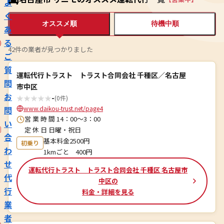
よ
く
オススメ順
待機中順
あ
る
42件の業者が見つかりました
ご
質
運転代行トラスト トラスト合同会社 千種区／名古屋
問
市中区
お
★
★
★
★
★
-
(0件)
問
www.daikou-trust.net/page4
営 業 時 間 14：00～3：00
い
定 休 日 日曜・祝日
合
基本料金2500円
初乗り
わ
1kmごと 400円
せ
運転代行トラスト トラスト合同会社 千種区 名古屋市
代
中区の
行
料金・詳細を見る
業
者