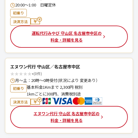
20:00～1:00 日曜定休
初乗り
決済方法
運転代行みやび 守山区 名古屋市中区の
料金・詳細を見る
エヌワン代行 守山区／名古屋市中区
★
★
★
★
★
-
(0件)
月〜土：20時〜0時受付(状況により 変更あり）
基本料金1Kmまで 2,300円 税別
初乗り
1kmごとに300円、消費税別途
決済方法
エヌワン代行 守山区 名古屋市中区の
料金・詳細を見る