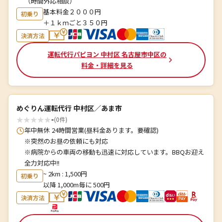
（時間外応相談）
基本料金２０００円
初乗り
＋１ｋｍごと３５０円
決済方法
運転代行パピヨン 中村区 名古屋市中区の
料金・詳細を見る
めぐりん運転代行 中村区／あま市
★
★
★
★
★
-
(0件)
年中無休 24時間営業(昼料金あります。要確認)
※突然のお昼の依頼にも対応
※病院からの車両の移動も迅速に対応しています。BBQお迎え
全力対応中!!
~ 2km : 1,500円
初乗り
以降 1,000m毎に 500円
決済方法