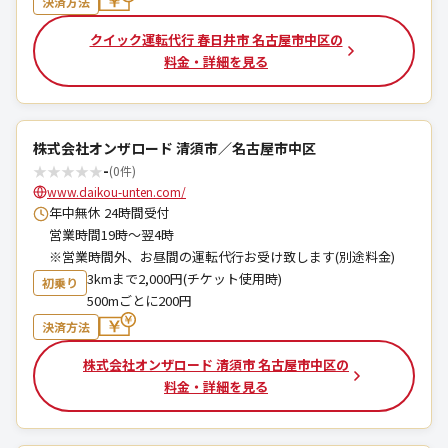
決済方法
クイック運転代行 春日井市 名古屋市中区の
料金・詳細を見る
株式会社オンザロード 清須市／名古屋市中区
★
★
★
★
★
-
(0件)
www.daikou-unten.com/
年中無休 24時間受付
営業時間19時～翌4時
※営業時間外、お昼間の運転代行お受け致します(別途料金)
3kmまで2,000円(チケット使用時)
初乗り
500mごとに200円
決済方法
株式会社オンザロード 清須市 名古屋市中区の
料金・詳細を見る