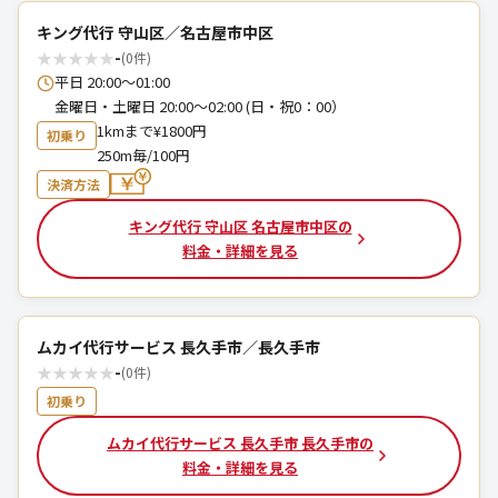
キング代行 守山区／名古屋市中区
★
★
★
★
★
-
(0件)
平日 20:00〜01:00
金曜日・土曜日 20:00〜02:00 (日・祝0：00）
1kmまで¥1800円
初乗り
250m毎/100円
決済方法
キング代行 守山区 名古屋市中区の
料金・詳細を見る
ムカイ代行サービス 長久手市／長久手市
★
★
★
★
★
-
(0件)
初乗り
ムカイ代行サービス 長久手市 長久手市の
料金・詳細を見る