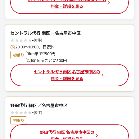
料金・詳細を見る
セントラル代行 南区／名古屋市中区
★
★
★
★
★
-
(0件)
20:00～03:00、日祝休
3kmまで2500円
初乗り
以降1km/ごとに300円
セントラル代行 南区 名古屋市中区の
料金・詳細を見る
野田代行 緑区／名古屋市中区
★
★
★
★
★
-
(0件)
初乗り
野田代行 緑区 名古屋市中区の
料金・詳細を見る