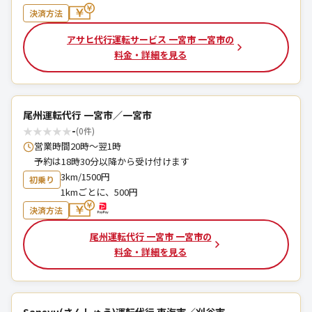
決済方法
アサヒ代行運転サービス 一宮市 一宮市の
料金・詳細を見る
尾州運転代行 一宮市／一宮市
★
★
★
★
★
-
(0件)
営業時間20時～翌1時
予約は18時30分以降から受け付けます
3km/1500円
初乗り
1kmごとに、500円
決済方法
尾州運転代行 一宮市 一宮市の
料金・詳細を見る