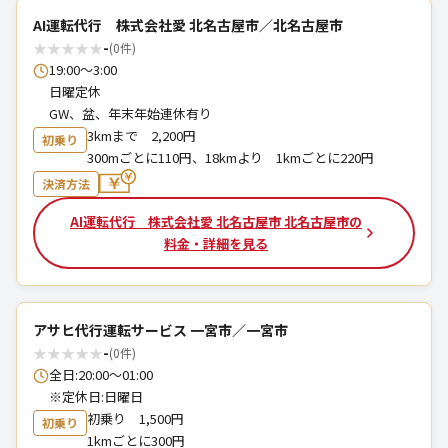
AI運転代行 株式会社愛 北名古屋市／北名古屋市
★
★
★
★
★
-
(0件)
19:00～3:00
日曜定休
GW、盆、年末年始連休有り
3kmまで 2,200円
初乗り
300mごとに110円、18kmより 1kmごとに220円
決済方法
AI運転代行 株式会社愛 北名古屋市 北名古屋市の
料金・詳細を見る
アサヒ代行運転サービス 一宮市／一宮市
★
★
★
★
★
-
(0件)
全日:20:00〜01:00
※定休日:日曜日
初乗り 1,500円
初乗り
1kmごとに300円