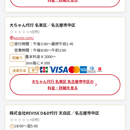
大ちゃん代行 名東区／名古屋市中区
★
★
★
★
★
-
(0件)
ascojp.com/
受付時間：午後3:00～最終午前1:45
営業時間：午後8:00～午前2:00
基本料金￥2000～
初乗り
1km毎に￥300
決済方法
大ちゃん代行 名東区 名古屋市中区の
料金・詳細を見る
株式会社REVISE D&D代行 天白区／名古屋市中区
★
★
★
★
★
-
(0件)
18:00～翌5:00