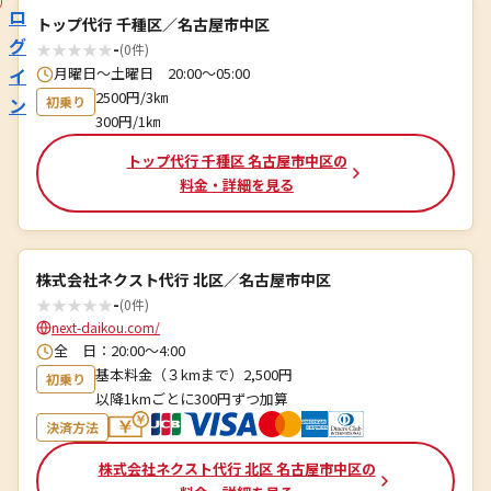
ロ
トップ代行 千種区／名古屋市中区
グ
★
★
★
★
★
-
(0件)
イ
月曜日〜土曜日 20:00〜05:00
2500円/3㎞
ン
初乗り
300円/1㎞
トップ代行 千種区 名古屋市中区の
料金・詳細を見る
株式会社ネクスト代行 北区／名古屋市中区
★
★
★
★
★
-
(0件)
next-daikou.com/
全 日：20:00～4:00
基本料金（３kmまで）2,500円
初乗り
以降1kmごとに300円ずつ加算
決済方法
株式会社ネクスト代行 北区 名古屋市中区の