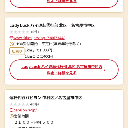
料金・詳細を見る
Lady Luck ハイ運転代行部 北区／名古屋市中区
★
★
★
★
★
-
(0件)
www.ekiten.jp/shop_73867344/
14:30受付開始 不定休(年末年始を除く)
1kmまで1,800円
初乗り
1kmごとに400円
Lady Luck ハイ運転代行部 北区 名古屋市中区の
料金・詳細を見る
運転代行パピヨン 中村区／名古屋市中区
★
★
★
★
★
-
(0件)
papillon.rer.jp/
営業時間
２１:００～翌朝 ５:００