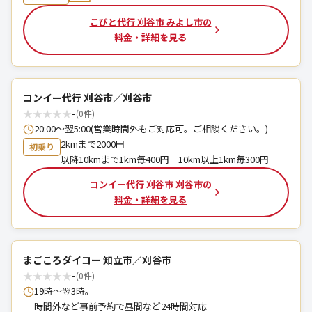
こびと代行 刈谷市 みよし市の
料金・詳細を見る
コンイー代行 刈谷市／刈谷市
★
★
★
★
★
-
(0件)
20:00～翌5:00(営業時間外もご対応可。ご相談ください。)
2kmまで2000円
初乗り
以降10kmまで1km毎400円 10km以上1km毎300円
コンイー代行 刈谷市 刈谷市の
料金・詳細を見る
まごころダイコー 知立市／刈谷市
★
★
★
★
★
-
(0件)
19時〜翌3時。
時間外など事前予約で昼間など24時間対応