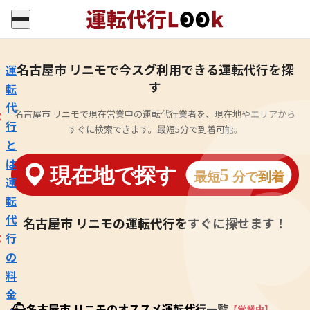
名古屋市 リニモで今スグ利用できる運転代行を探
運
す
転
代
名古屋市 リニモで現在営業中の運転代行業者を、現在地やエリアから
行
すぐに検索できます。最短5分で到着可能。
と
は
運
転
代
名古屋市 リニモの運転代行をすぐに探せます！
行
の
料
金
名古屋市 リニモのオススメ運転代行一覧
【営業中】