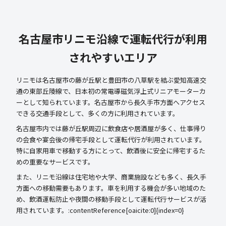
名古屋市リニモ沿線で運転代行が利用
されやすいエリア
リニモは名古屋市の藤が丘駅と豊田市の八草駅を結ぶ愛知高速交
通の東部丘陵線で、日本初の常電導磁気浮上式リニアモーターカ
ーとして知られています。名古屋市から長久手市方面へアクセス
できる交通手段として、多くの方に利用されています。
名古屋市内では藤が丘駅周辺に飲食店や居酒屋が多く、仕事帰り
の会食や宴会後の帰宅手段として運転代行が利用されています。
特に自家用車で移動する方にとって、飲酒後に安全に帰宅するた
めの重要なサービスです。
また、リニモ沿線は住宅地や大学、商業施設なども多く、長久手
方面への移動需要もあります。車を利用する機会が多い地域のた
め、飲酒運転防止や夜間の移動手段として運転代行サービスが活
用されています。:contentReference[oaicite:0]{index=0}