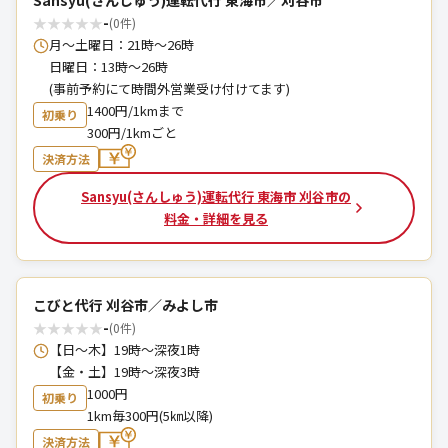
Sansyu(さんしゅう)運転代行 東海市／刈谷市
★
★
★
★
★
-
(0件)
月～土曜日：21時～26時
日曜日：13時～26時
(事前予約にて時間外営業受け付けてます)
1400円/1kmまで
初乗り
300円/1kmごと
決済方法
Sansyu(さんしゅう)運転代行 東海市 刈谷市の
料金・詳細を見る
こびと代行 刈谷市／みよし市
★
★
★
★
★
-
(0件)
【日〜木】19時〜深夜1時
【金・土】19時〜深夜3時
1000円
初乗り
1km毎300円(5㎞以降)
決済方法