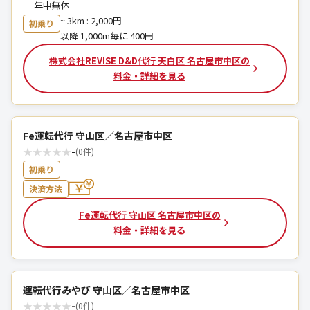
年中無休
~ 3km : 2,000円
初乗り
以降 1,000m毎に 400円
株式会社REVISE D&D代行 天白区 名古屋市中区の
料金・詳細を見る
Fe運転代行 守山区／名古屋市中区
★
★
★
★
★
-
(0件)
初乗り
決済方法
Fe運転代行 守山区 名古屋市中区の
料金・詳細を見る
運転代行みやび 守山区／名古屋市中区
★
★
★
★
★
-
(0件)