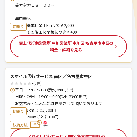
受付夕方１８：００～
年中無休
基本料金１kmまで￥2,000
初乗り
その後１ｋｍ毎につき￥400
冨士代行南営業所 中川営業所 中川区 名古屋市中区の
料金・詳細を見る
スマイル代行サービス 南区／名古屋市中区
★
★
★
★
★
-
(0件)
平日：19:00～1:00(受付0:00まで)
日曜・祝日：19:00～0:00(受付23:00まで)
お盆休み・年末年始は休業させて頂いております
1kmまで1,500円
初乗り
200mごとに100円
決済方法
スマイル代行サービス 南区 名古屋市中区の