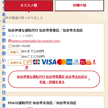
よ
オススメ順
待機中順
く
あ
6件の業者が見つかりました
る
ご
仙台伊達な運転代行 仙台市青葉区／仙台市太白区
質
★
★
★
★
★
-
(0件)
問
datena-untendaiko.hp.peraichi.com/
20:00～02:00
お
2kmまで2,000円
初乗り
問
1kmごとに500円
い
決済方法
合
わ
仙台伊達な運転代行 仙台市青葉区 仙台市太白区の
せ
料金・詳細を見る
代
行
業
PEACE運転代行 仙台市太白区／仙台市太白区
者