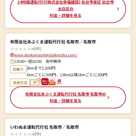
24時間運転代行(株式会社幸福建設) 仙台市泉区 仙台市
太白区の
料金・詳細を見る
有限会社あぶくま運転代行社 名取市／名取市
★
★
★
★
★
-
(0件)
www.abukumauntendaikousha.com/
19:00〜翌02:00 年中無休
2kmまで1,500円
初乗り
1kmごとに300円、13km以降1kmごとに200円
決済方法
有限会社あぶくま運転代行社 名取市 名取市の
料金・詳細を見る
いわぬま運転代行社 名取市／名取市
★
★
★
★
★
-
(0件)