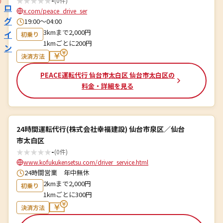
★
★
★
★
★
-
(0件)
ロ
x.com/peace_drive_ser
グ
19:00～04:00
3kmまで2,000円
イ
初乗り
1kmごとに200円
ン
決済方法
PEACE運転代行 仙台市太白区 仙台市太白区の
料金・詳細を見る
24時間運転代行(株式会社幸福建設) 仙台市泉区／仙台
市太白区
★
★
★
★
★
-
(0件)
www.kofukukensetsu.com/driver_service.html
24時間営業 年中無休
2kmまで2,000円
初乗り
1kmごとに300円
決済方法