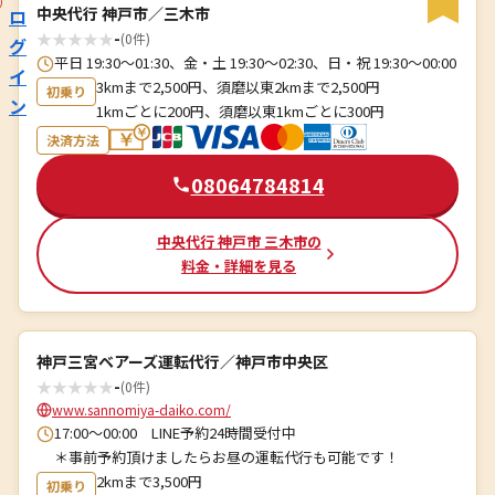
中央代行 神戸市／三木市
ロ
★
★
★
★
★
-
(0件)
グ
平日 19:30〜01:30、金・土 19:30〜02:30、日・祝 19:30〜00:00
イ
3kmまで2,500円、須磨以東2kmまで2,500円
初乗り
ン
1kmごとに200円、須磨以東1kmごとに300円
決済方法
08064784814
中央代行 神戸市 三木市の
料金・詳細を見る
神戸三宮ベアーズ運転代行／神戸市中央区
★
★
★
★
★
-
(0件)
www.sannomiya-daiko.com/
17:00～00:00 LINE予約24時間受付中
＊事前予約頂けましたらお昼の運転代行も可能です！
2kmまで3,500円
初乗り