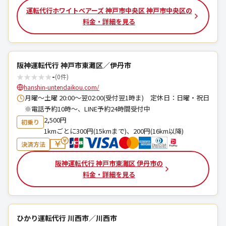
運転代行ホワイトベアーズ 神戸市中央区 神戸市中央区の
料金・詳細を見る
阪神運転代行 神戸市東灘区／伊丹市
★
★
★
★
★
-
(0件)
hanshin-untendaikou.com/
月曜～土曜 20:00～翌02:00(受付翌1時ま) 定休日：日曜・祝日
※電話予約10時～、LINE予約24時間受付中
2,500円
初乗り
1kmごとに300円(15kmまで)、200円(16km以降)
決済方法
阪神運転代行 神戸市東灘区 伊丹市の
料金・詳細を見る
ひかり運転代行 川西市／川西市