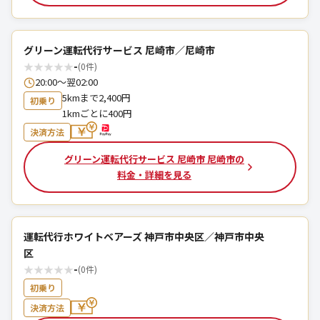
グリーン運転代行サービス 尼崎市／尼崎市
★
★
★
★
★
-
(0件)
20:00～翌02:00
5kmまで2,400円
初乗り
1kmごとに400円
決済方法
グリーン運転代行サービス 尼崎市 尼崎市の
料金・詳細を見る
運転代行ホワイトベアーズ 神戸市中央区／神戸市中央
区
★
★
★
★
★
-
(0件)
初乗り
決済方法