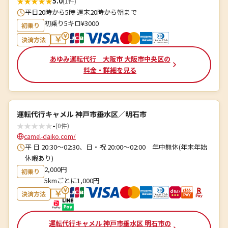
★
★
★
★
★
5.0
(1件)
平日20時から5時 週末20時から朝まで
初乗り5キロ¥3000
初乗り
決済方法
あゆみ運転代行 大阪市 大阪市中央区の
料金・詳細を見る
運転代行キャメル 神戸市垂水区／明石市
★
★
★
★
★
-
(0件)
camel-daiko.com/
平 日 20:30～02:30、日・祝 20:00～02:00 年中無休(年末年始
休暇あり)
2,000円
初乗り
5kmごとに1,000円
決済方法
運転代行キャメル 神戸市垂水区 明石市の