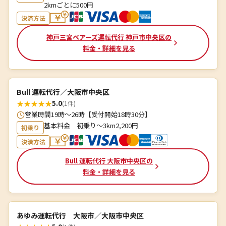
2kmごとに500円
決済方法
神戸三宮ベアーズ運転代行 神戸市中央区の
料金・詳細を見る
Bull 運転代行／大阪市中央区
★
★
★
★
★
5.0
(1件)
営業時間19時〜26時【受付開始18時30分】
基本料金 初乗り〜3km2,200円
初乗り
決済方法
Bull 運転代行 大阪市中央区の
料金・詳細を見る
あゆみ運転代行 大阪市／大阪市中央区