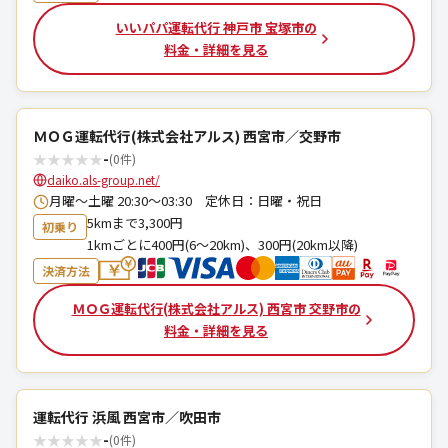
いいパパ運転代行 神戸市 宝塚市の
料金・詳細を見る
ＭＯＧ運転代行(株式会社アルス) 西宮市／交野市
★
★
★
★
★
-
(0件)
daiko.als-group.net/
月曜〜土曜 20:30～03:30 定休日：日曜・祝日
5kmまで3,300円
初乗り
1kmごとに400円(6～20km)、300円(20km以降)
決済方法
ＭＯＧ運転代行(株式会社アルス) 西宮市 交野市の
料金・詳細を見る
運転代行 浜風 西宮市／吹田市
★
★
★
★
★
-
(0件)