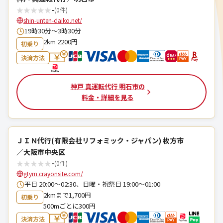
★
★
★
★
★
-
(0件)
shin-unten-daiko.net/
19時30分〜3時30分
2km 2200円
初乗り
決済方法
神戸 真運転代行 明石市の
料金・詳細を見る
ＪＩＮ代行(有限会社リフォミック・ジャパン) 枚方市
／大阪市中央区
★
★
★
★
★
-
(0件)
gtyrn.crayonsite.com/
平日 20:00～02:30、日曜・祝祭日 19:00〜01:00
2kmまで1,700円
初乗り
500mごとに300円
決済方法