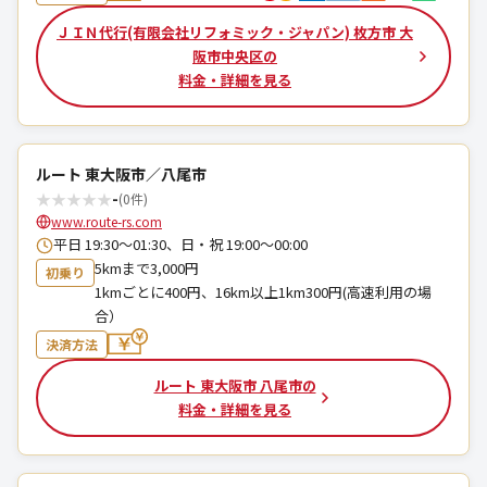
ＪＩＮ代行(有限会社リフォミック・ジャパン) 枚方市 大
阪市中央区の
料金・詳細を見る
ルート 東大阪市／八尾市
★
★
★
★
★
-
(0件)
www.route-rs.com
平日 19:30～01:30、日・祝 19:00～00:00
5kmまで3,000円
初乗り
1kmごとに400円、16km以上1km300円(高速利用の場
合）
決済方法
ルート 東大阪市 八尾市の
料金・詳細を見る