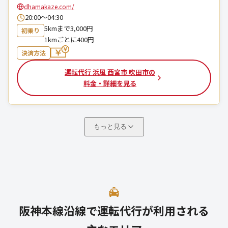
dhamakaze.com/
20:00～04:30
5kmまで3,000円
初乗り
1kmごとに400円
決済方法
運転代行 浜風 西宮市 吹田市の
料金・詳細を見る
もっと見る
阪神本線沿線で運転代行が利用される