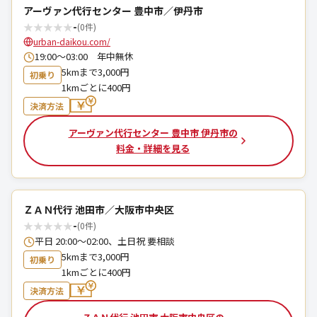
アーヴァン代行センター 豊中市／伊丹市
★
★
★
★
★
-
(0件)
urban-daikou.com/
19:00～03:00 年中無休
5kmまで3,000円
初乗り
1kmごとに400円
決済方法
アーヴァン代行センター 豊中市 伊丹市の
料金・詳細を見る
ＺＡＮ代行 池田市／大阪市中央区
★
★
★
★
★
-
(0件)
平日 20:00〜02:00、土日祝 要相談
5kmまで3,000円
初乗り
1kmごとに400円
決済方法