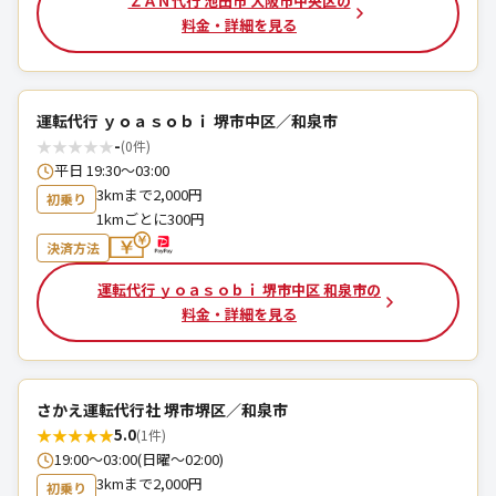
ＺＡＮ代行 池田市 大阪市中央区の
料金・詳細を見る
運転代行 ｙｏａｓｏｂｉ 堺市中区／和泉市
★
★
★
★
★
-
(0件)
平日 19:30〜03:00
3kmまで2,000円
初乗り
1kmごとに300円
決済方法
運転代行 ｙｏａｓｏｂｉ 堺市中区 和泉市の
料金・詳細を見る
さかえ運転代行社 堺市堺区／和泉市
★
★
★
★
★
5.0
(1件)
19:00〜03:00(日曜〜02:00)
3kmまで2,000円
初乗り