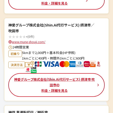
料金・詳細を見る
神愛グループ株式会社(Shin.Ai代行サービス) 摂津市／
吹田市
★
★
★
★
★
-
(0件)
www.mune-shouji.com/
24時間営業
5kmまで2,000円＋基本料金(HP参照)
初乗り
1kmごとに400円・時間外1kmごとに600円
決済方法
神愛グループ株式会社(Shin.Ai代行サービス) 摂津市 吹
田市の
料金・詳細を見る
神戸 真運転代行／明石市