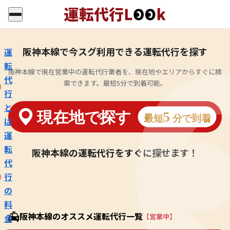
阪神本線で今スグ利用できる運転代行を探す
運
転
阪神本線で現在営業中の運転代行業者を、現在地やエリアからすぐに検
代
索できます。最短5分で到着可能。
行
と
は
運
転
阪神本線の運転代行をすぐに探せます！
代
行
の
料
阪神本線のオススメ運転代行一覧
【営業中】
金