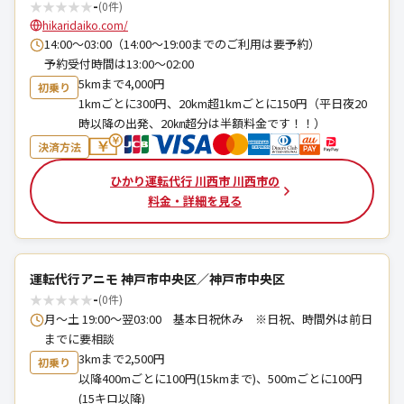
★
★
★
★
★
-
(0件)
hikaridaiko.com/
14:00〜03:00（14:00～19:00までのご利用は要予約）
予約受付時間は13:00～02:00
5kmまで4,000円
初乗り
1kmごとに300円、20km超1kmごとに150円（平日夜20
時以降の出発、20㎞超分は半額料金です！！）
決済方法
ひかり運転代行 川西市 川西市の
料金・詳細を見る
運転代行アニモ 神戸市中央区／神戸市中央区
★
★
★
★
★
-
(0件)
月～土 19:00～翌03:00 基本日祝休み ※日祝、時間外は前日
までに要相談
3kmまで2,500円
初乗り
以降400mごとに100円(15kmまで)、500mごとに100円
(15キロ以降)