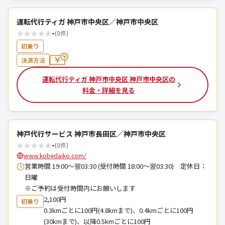
運転代行ティガ 神戸市中央区／神戸市中央区
★
★
★
★
★
-
(0件)
初乗り
決済方法
運転代行ティガ 神戸市中央区 神戸市中央区の
料金・詳細を見る
神戸代行サービス 神戸市長田区／神戸市中央区
★
★
★
★
★
-
(0件)
www.kobedaiko.com/
営業時間 19:00～翌03:30 (受付時間 18:00～翌03:30) 定休日：
日曜
※ご予約は受付時間内にお願いします
2,100円
初乗り
0.3kmごとに100円(4.8kmまで)、0.4kmごとに100円
(30kmまで)、以降0.5kmごとに100円