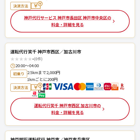
決済方法
神戸代行サービス 神戸市長田区 神戸市中央区の
料金・詳細を見る
運転代行笑千 神戸市西区／加古川市
★
★
★
★
★
-
(0件)
20:00～04:00
2.5kmまで2,000円
初乗り
1kmごとに200円
決済方法
運転代行笑千 神戸市西区 加古川市の
料金・詳細を見る
神戸明石運転代行 神戸市／神戸市兵庫区