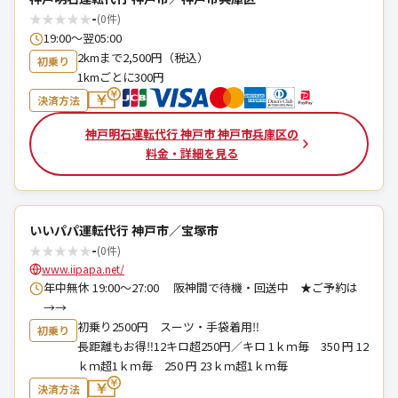
★
★
★
★
★
-
(0件)
19:00〜翌05:00
2kmまで2,500円（税込）
初乗り
1kmごとに300円
決済方法
神戸明石運転代行 神戸市 神戸市兵庫区の
料金・詳細を見る
いいパパ運転代行 神戸市／宝塚市
★
★
★
★
★
-
(0件)
www.iipapa.net/
年中無休 19:00～27:00 阪神間で待機・回送中 ★ご予約は
→→
初乗り2500円 スーツ・手袋着用‼️
初乗り
長距離もお得‼️12キロ超250円／キロ 1ｋｍ毎 350 円 12
ｋｍ超1ｋｍ毎 250 円 23ｋｍ超1ｋｍ毎
決済方法