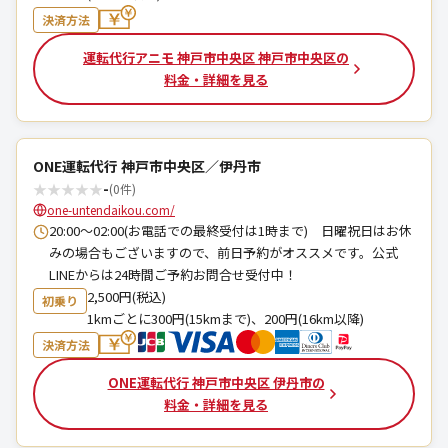
決済方法
運転代行アニモ 神戸市中央区 神戸市中央区の
料金・詳細を見る
ONE運転代行 神戸市中央区／伊丹市
★
★
★
★
★
-
(0件)
one-untendaikou.com/
20:00〜02:00(お電話での最終受付は1時まで) 日曜祝日はお休
みの場合もございますので、前日予約がオススメです。公式
LINEからは24時間ご予約お問合せ受付中！
2,500円(税込)
初乗り
1kmごとに300円(15kmまで)、200円(16km以降)
決済方法
ONE運転代行 神戸市中央区 伊丹市の
料金・詳細を見る