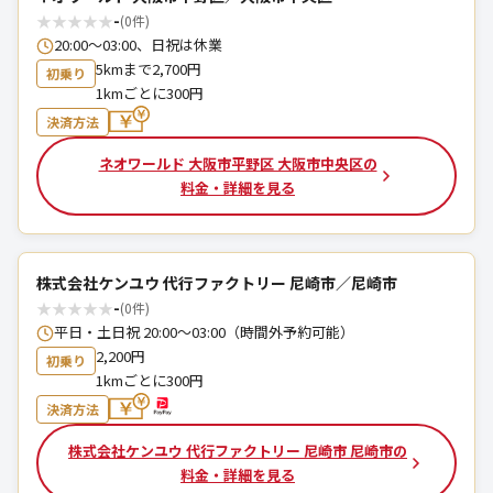
★
★
★
★
★
-
(0件)
20:00～03:00、日祝は休業
5kmまで2,700円
初乗り
1kmごとに300円
決済方法
ネオワールド 大阪市平野区 大阪市中央区の
料金・詳細を見る
株式会社ケンユウ 代行ファクトリー 尼崎市／尼崎市
★
★
★
★
★
-
(0件)
平日・土日祝 20:00〜03:00（時間外予約可能）
2,200円
初乗り
1kmごとに300円
決済方法
株式会社ケンユウ 代行ファクトリー 尼崎市 尼崎市の
料金・詳細を見る