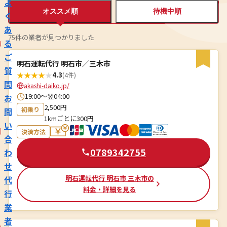
よ
オススメ順
待機中順
く
あ
75件の業者が見つかりました
る
ご
明石運転代行 明石市／三木市
質
★
★
★
★
★
4.3
(4件)
問
akashi-daiko.jp/
19:00〜翌04:00
お
2,500円
初乗り
問
1kmごとに300円
い
決済方法
合
0789342755
わ
せ
明石運転代行 明石市 三木市の
代
料金・詳細を見る
行
業
者