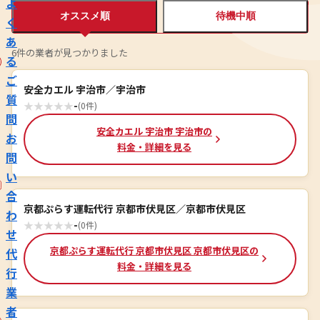
よ
オススメ順
待機中順
く
あ
6件の業者が見つかりました
る
ご
安全カエル 宇治市／宇治市
質
★
★
★
★
★
-
(0件)
問
安全カエル 宇治市 宇治市の
お
料金・詳細を見る
問
い
合
京都ぷらす運転代行 京都市伏見区／京都市伏見区
わ
★
★
★
★
★
-
(0件)
せ
京都ぷらす運転代行 京都市伏見区 京都市伏見区の
代
料金・詳細を見る
行
業
者