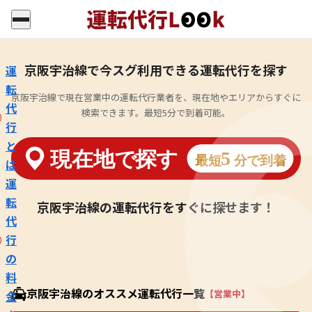
京阪宇治線で今スグ利用できる運転代行を探す
運
転
京阪宇治線で現在営業中の運転代行業者を、現在地やエリアからすぐに
代
検索できます。最短5分で到着可能。
行
と
は
運
転
京阪宇治線の運転代行をすぐに探せます！
代
行
の
料
京阪宇治線のオススメ運転代行一覧
【営業中】
金