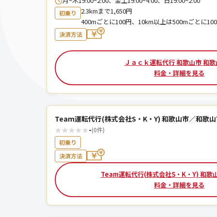
月~木19:00~2:00、金土19:00~4:00、日19:00~2:00
2.3kmまで1,650円
初乗り
400mごとに100円、10km以上は500mごとに10
決済方法
Ｊａｃｋ運転代行 和歌山市 和歌
料金・詳細を見る
Team運転代行(株式会社S・K・Y) 和歌山市／和歌
★
★
★
★
★
-
(0件)
初乗り
決済方法
Team運転代行(株式会社S・K・Y) 和歌
料金・詳細を見る