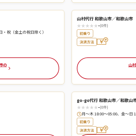
山村代行 和歌山市／和歌山市
★
★
★
★
★
-
(0件)
定休日：日・祝（金土の祝日除く）
初乗り
決済方法
市の
山村
go-go代行 和歌山市／和歌山
★
★
★
★
★
-
(0件)
月〜木 18:00〜05:00、金〜日 18
初乗り
決済方法