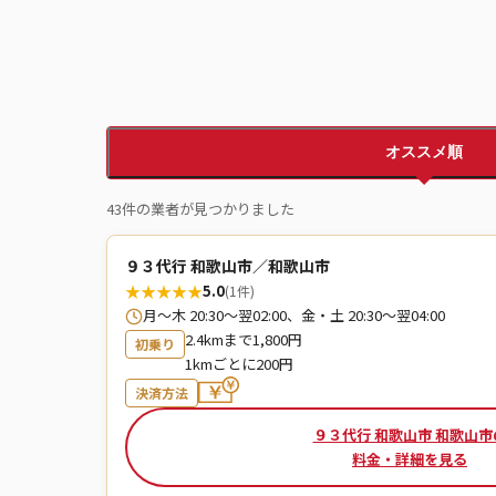
オススメ順
43件の業者が見つかりました
９３代行 和歌山市／和歌山市
★
★
★
★
★
5.0
(1件)
月～木 20:30〜翌02:00、金・土 20:30〜翌04:00
2.4kmまで1,800円
初乗り
1kmごとに200円
決済方法
９３代行 和歌山市 和歌山市
料金・詳細を見る