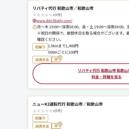
リバティ代行 和歌山市／和歌山市
★
★
★
★
★
-
(0件)
www.dds-liberty.com/
月～木 19:00～深夜03:00、金・土 19:00～深夜04:0
※祝日の関係で、振替休日を取る場合がございます。
確認ください。
1.5kmまで1,400円
初乗り
500mごとに100円
決済方法
リバティ代行 和歌山市 和歌山
料金・詳細を見る
ニューK2運転代行 和歌山市／和歌山市
★
★
★
★
★
-
(0件)
初乗り
決済方法