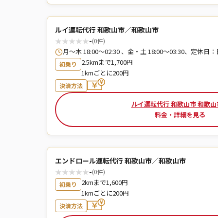
ルイ運転代行 和歌山市／和歌山市
★
★
★
★
★
-
(0件)
月～木 18:00～02:30 、金・土 18:00～03:30、
2.5kmまで1,700円
初乗り
1kmごとに200円
決済方法
ルイ運転代行 和歌山市 和歌山
料金・詳細を見る
エンドロール運転代行 和歌山市／和歌山市
★
★
★
★
★
-
(0件)
2kmまで1,600円
初乗り
1kmごとに200円
決済方法