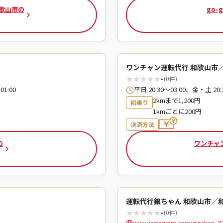
和歌山市の
go-
ワンチャン運転代行 和歌山市
★
★
★
★
★
-
(0件)
01:00
平日 20:30〜03:00、金・土
2kmまで1,200円
初乗り
1kmごとに200円
決済方法
の
ワンチャ
運転代行銀ちゃん 和歌山市／
★
★
★
★
★
-
(0件)
www.instagram.com/ginchan_0