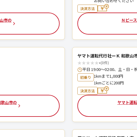
お問い合わせください
決済方法
歌山市の
Ｎピース
ヤマト運転代行社ーＫ 和歌山
★
★
★
★
★
-
(0件)
平日 19:00～02:00、土・日・祝 1
1kmまで1,000円
初乗り
1kmごとに200円
決済方法
和歌山市の
ヤマト運転