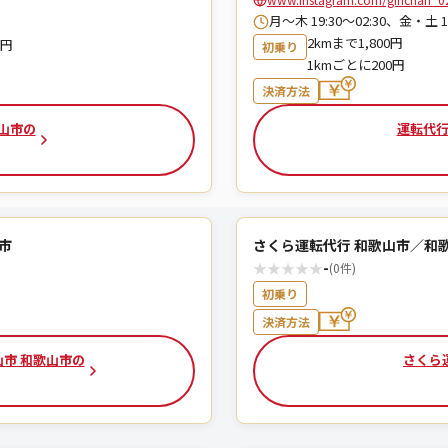
月〜木 19:30〜02:30、金・土 19
2kmまで1,800円
0円
初乗り
1kmごとに200円
決済方法
山市の
運転代行
山市
さくら運転代行 和歌山市／和
★
★
★
★
★
-
(0件)
初乗り
決済方法
山市 和歌山市の
さくら