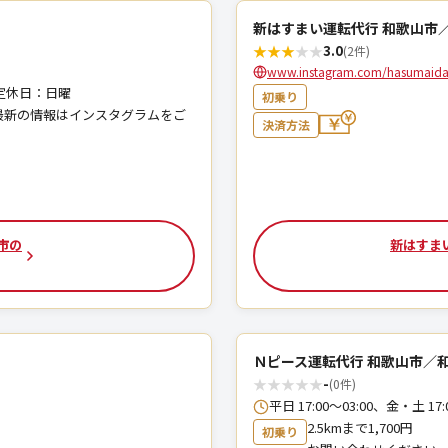
新はすまい運転代行 和歌山市
★
★
★
★
★
3.0
(2件)
www.instagram.com/hasumaida
0、定休日：日曜
初乗り
最新の情報はインスタグラムをご
決済方法
市の
新はすま
Ｎピース運転代行 和歌山市／
★
★
★
★
★
-
(0件)
平日 17:00～03:00、金・土 17:
2.5kmまで1,700円
初乗り