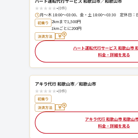
ハート運転代行サービス 和歌山市／和歌山市
★
★
★
★
★
-
(0件)
月～木 18:00～03:00、金・土 18:00～03:30 定休日
2kmまで1,500円
初乗り
1kmごとに200円
決済方法
ハート運転代行サービス 和歌山市 
料金・詳細を見る
アキラ代行 和歌山市／和歌山市
★
★
★
★
★
-
(0件)
初乗り
決済方法
アキラ代行 和歌山市 和歌山
料金・詳細を見る