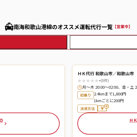
南海和歌山港線のオススメ運転代行一覧
【営業中】
ＨＫ代行 和歌山市／和歌山市
★
★
★
★
★
-
(0件)
月〜木 20:00〜02:00、金・土 20
2.4kmまで1,800円
初乗り
1kmごとに200円
決済方法
の
ＨＫ