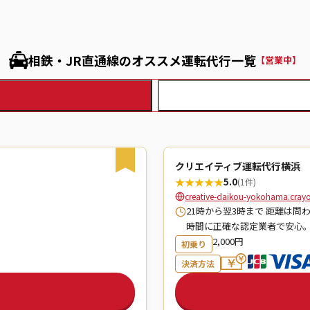
相鉄・JR直通線のオススメ運転代行一覧
【営業中】
クリエイティブ運転代行横浜
★
★
★
★
★
5.0
(1件)
creative-daikou-yokohama.crayon
21時から翌3時まで 距離は問
時間に正確な認定業者で安心。
2,000円
初乗り
決済方法