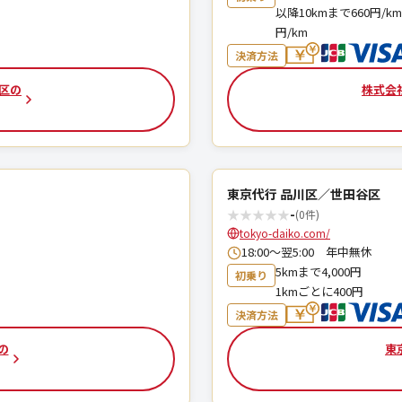
以降10kmまで660円/km
円/km
決済方法
谷区の
株式会
東京代行 品川区／世田谷区
★
★
★
★
★
-
(0件)
tokyo-daiko.com/
18:00～翌5:00 年中無休
5kmまで4,000円
初乗り
1kmごとに400円
決済方法
の
東