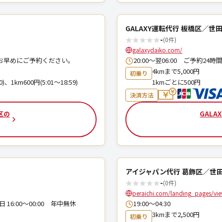
GALAXY運転代行 板橋区／世
★
★
★
★
★
-
(0件)
galaxydaiko.com/
お早めにご予約ください。
20:00～翌06:00 ご予約2
4kmまで5,000円
初乗り
0)、1km600円(5:01～18:59)
1kmごとに500円
決済方法
区の
GALA
アイジャパン代行 葛飾区／世
★
★
★
★
★
-
(0件)
peraichi.com/landing_pages/vi
 16:00〜00:00 年中無休
19:00〜04:30
3kmまで2,500円
初乗り