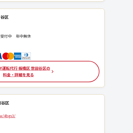
田谷区
4時間受付中 年中無休
XY運転代行 板橋区 世田谷区の
料金・詳細を見る
田谷区
ew/4bgs3/