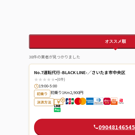
オススメ順
38件の業者が見つかりました
No.7運転代行-BLACK LINE-／さいたま市中央区
★
★
★
★
★
-
(0件)
19:00-5:00
初乗り1Km2,900円
初乗り
決済方法
09048146545