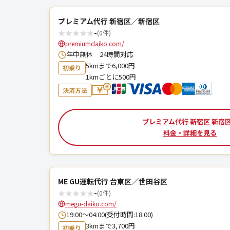
プレミアム代行 新宿区／新宿区
★
★
★
★
★
-
(0件)
premiumdaiko.com/
年中無休 24時間対応
5kmまで6,000円
初乗り
1kmごとに500円
決済方法
プレミアム代行 新宿区 新宿
料金・詳細を見る
ME GU運転代行 台東区／世田谷区
★
★
★
★
★
-
(0件)
megu-daiko.com/
19:00〜04:00(受付時間:18:00)
3kmまで3,700円
初乗り