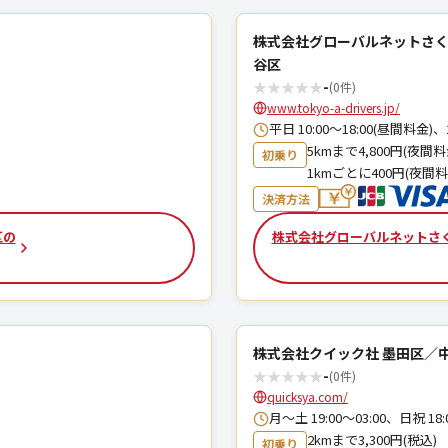
株式会社グローバルネットさく
谷区
★
★
★
★
★
-
(0件)
www.tokyo-a-drivers.jp/
平日 10:00～18:00(昼間料金)
5kmまで4,800円(夜間料
初乗り
1kmごとに400円(夜間料
決済方法
区の
株式会社グローバルネットさく
株式会社クイック社 墨田区／
★
★
★
★
★
-
(0件)
quicksya.com/
月～土 19:00〜03:00、日祝 1
2kmまで3,300円(税込)
初乗り