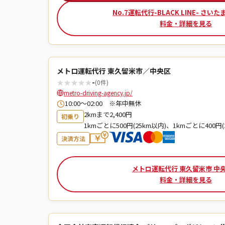
No.7運転代行-BLACK LINE- さい
料金・詳細を見る
メトロ運転代行 東久留米市／中央区
★
★
★
★
★
-
(0件)
metro-driving-agency.jp/
10:00～02:00 ※年中無休
2kmまで2,400円
初乗り
1kmごとに500円(25km以内)、1kmごとに400円(
決済方法
メトロ運転代行 東久留米市 中
料金・詳細を見る