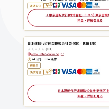
決済方法
Ｊ東京運転代行(株式会社J.C.O.S) 東京営
料金・詳細を見る
日本運転代行連盟株式会社 新宿区／世田谷区
★
★
★
★
★
-
(0件)
www.unten-daiko.co.jp/
24時間、年中無休
初乗り
決済方法
日本運転代行連盟株式会社 新宿区 
料金・詳細を見る