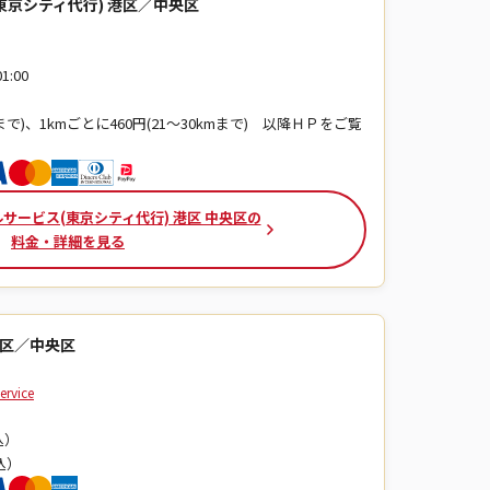
京シティ代行) 港区／中央区
1:00
mまで)、1kmごとに460円(21～30kmまで) 以降ＨＰをご覧
サービス(東京シティ代行) 港区 中央区の
料金・詳細を見る
代行港区／中央区
rvice
込）
込）