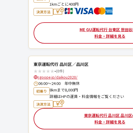
1kmごとに400円
決済方法
ME GU運転代行 台東区 世田
料金・詳細を見る
東京運転代行 品川区／品川区
★
★
★
★
★
-
(0件)
r.goope.jp/daikou2020/
06:00〜24:00 年中無休
8kmまで8,000円
初乗り
詳細はHPの運賃・料金情報をご覧ください
決済方法
東京運転代行 品川区 品川区
料金・詳細を見る