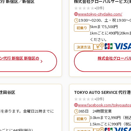
行 新宿区／新宿区
株式会社グローバルサービス(東
★
★
★
★
★
-
(0件)
www.tokyo-citydaiko.com/
19:00～02:00、土・祝 19:00～0
5kmまで5,500円
初乗り
1kmごとに490円(20k
ください。
決済方法
ン代行 新宿区 新宿区の
株式会社グローバル
／世田谷区
TOKYO AUTO SERVICE 
★
★
★
★
★
-
(0件)
www.facebook.com/tokyoautose
用を承ります。金曜日21時までに
365日 24時間営業
3.0kmまで2,990円（税
初乗り
1.5kmごとに990円（税
mごとに440円(税込)