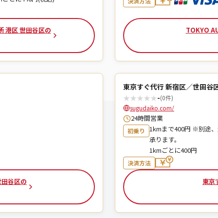
決済方法
業所 港区 世田谷区の
TOKYO A
東京すぐ代行 新宿区／世田谷
★
★
★
★
★
-
(0件)
sugudaiko.com/
24時間営業
1kmまで400円 ※別途、
初乗り
承ります。
1kmごとに400円
決済方法
世田谷区の
東京