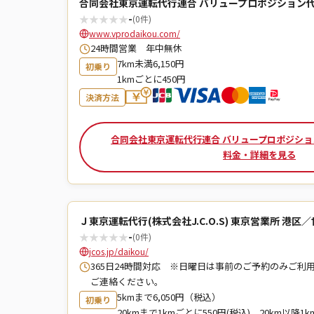
合同会社東京運転代行連合 バリュープロポジション代
★
★
★
★
★
-
(0件)
www.vprodaikou.com/
24時間営業 年中無休
7km未満6,150円
初乗り
1kmごとに450円
決済方法
合同会社東京運転代行連合 バリュープロポジショ
料金・詳細を見る
Ｊ東京運転代行(株式会社J.C.O.S) 東京営業所 港区
★
★
★
★
★
-
(0件)
jcos.jp/daikou/
365日24時間対応 ※日曜日は事前のご予約のみご利
ご連絡ください。
5kmまで6,050円（税込）
初乗り
20kmまで1kmごとに550円(税込)、20km以降1k