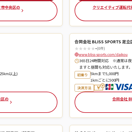
たま市中央区の
クリエイティブ運転代
合同会社 BLISS SPORTS 
★
★
★
★
★
-
(0件)
www.bliss-sports.com/daikou
365日24時間対応 ※通常
ますと昼間も対応いたします
25km以上)
5kmまで5,000円
初乗り
1kmごとに500円
決済方法
央区の
合同会社 BL