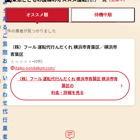
よ
く
オススメ順
待機中順
あ
る
1件の業者が見つかりました
ご
質
（株）フール 運転代行んだくれ 横浜市青葉区／横浜市
問
青葉区
お
★
★
★
★
★
-
(0件)
問
daiko-nondakure.com/
い
（株）フール 運転代行んだくれ 横浜市青葉区 横浜市青
合
葉区の
料金・詳細を見る
わ
せ
代
行
業
者