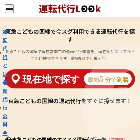
東急こどもの国線で今スグ利用できる運転代行を探
運
す
転
代
東急こどもの国線で現在営業中の運転代行業者を、現在地やエリアから
行
すぐに検索できます。最短5分で到着可能。
と
は
運
転
代
東急こどもの国線の運転代行をすぐに探せます！
行
の
料
金
東急こどもの国線のオススメ運転代行一覧
【営業中】