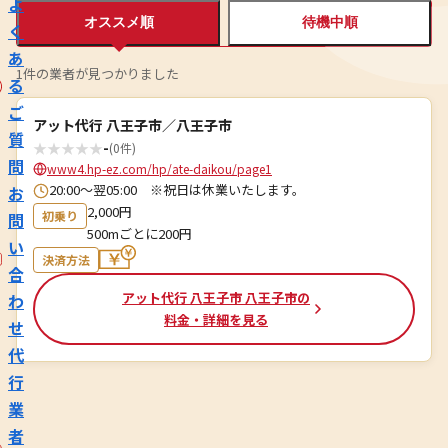
よ
オススメ順
待機中順
く
あ
1件の業者が見つかりました
る
ご
アット代行 八王子市／八王子市
質
★
★
★
★
★
-
(0件)
問
www4.hp-ez.com/hp/ate-daikou/page1
20:00～翌05:00 ※祝日は休業いたします。
お
2,000円
初乗り
問
500mごとに200円
い
決済方法
合
アット代行 八王子市 八王子市の
わ
料金・詳細を見る
せ
代
行
業
者