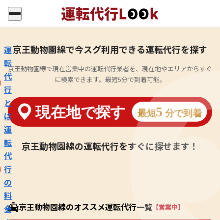
京王動物園線で今スグ利用できる運転代行を探す
運
転
京王動物園線で現在営業中の運転代行業者を、現在地やエリアからすぐ
代
に検索できます。最短5分で到着可能。
行
と
は
運
転
京王動物園線の運転代行をすぐに探せます！
代
行
の
料
京王動物園線のオススメ運転代行一覧
【営業中】
金