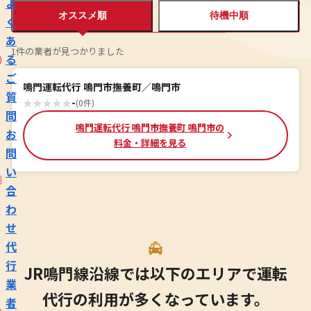
よ
オススメ順
待機中順
く
あ
1件の業者が見つかりました
る
ご
鳴門運転代行 鳴門市撫養町／鳴門市
質
★
★
★
★
★
-
(0件)
問
鳴門運転代行 鳴門市撫養町 鳴門市の
お
料金・詳細を見る
問
い
合
わ
せ
代
行
JR鳴門線沿線では以下のエリアで運転
業
代行の利用が多くなっています。
者