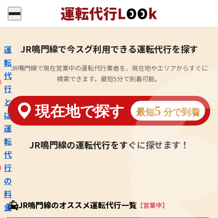
JR鳴門線で今スグ利用できる運転代行を探す
運
転
JR鳴門線で現在営業中の運転代行業者を、現在地やエリアからすぐに
代
検索できます。最短5分で到着可能。
行
と
は
運
転
JR鳴門線の運転代行をすぐに探せます！
代
行
の
料
JR鳴門線のオススメ運転代行一覧
【営業中】
金