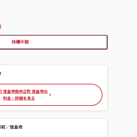
】
待機中順
市
行 徳島市南仲之町 徳島市の
料金・詳細を見る
万町／徳島市