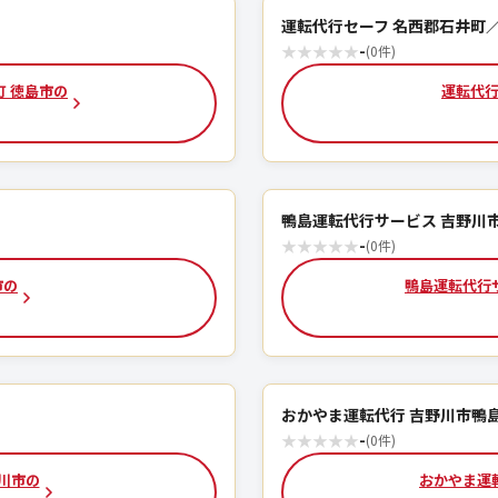
運転代行セーフ 名西郡石井町
★
★
★
★
★
-
(0件)
町 徳島市の
運転代行
鴨島運転代行サービス 吉野川
★
★
★
★
★
-
(0件)
市の
鴨島運転代行
おかやま運転代行 吉野川市鴨
★
★
★
★
★
-
(0件)
川市の
おかやま運