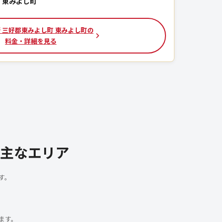
／東みよし町
 三好郡東みよし町 東みよし町の
料金・詳細を見る
主なエリア
す。
ます。