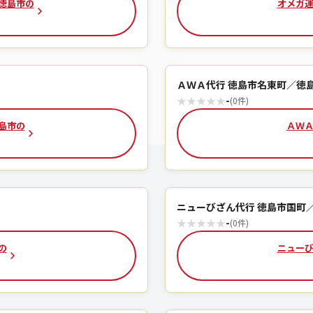
 徳島市の
オメガ運
ＡＷＡ代行 徳島市名東町／徳
★
★
★
★
★
-
(0件)
島市の
ＡＷＡ
ニューびざん代行 徳島市国町
★
★
★
★
★
-
(0件)
の
ニューび