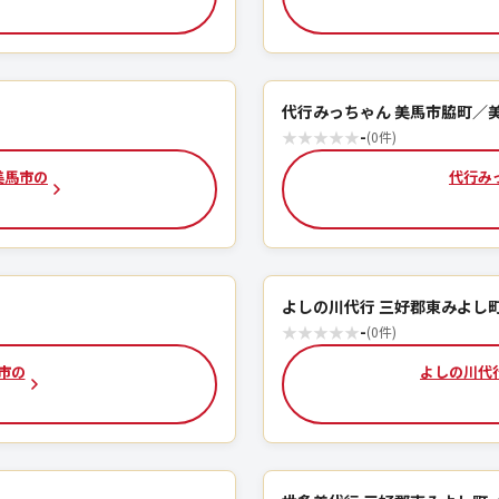
代行みっちゃん 美馬市脇町／
★
★
★
★
★
-
(0件)
美馬市の
代行み
よしの川代行 三好郡東みよし
★
★
★
★
★
-
(0件)
市の
よしの川代