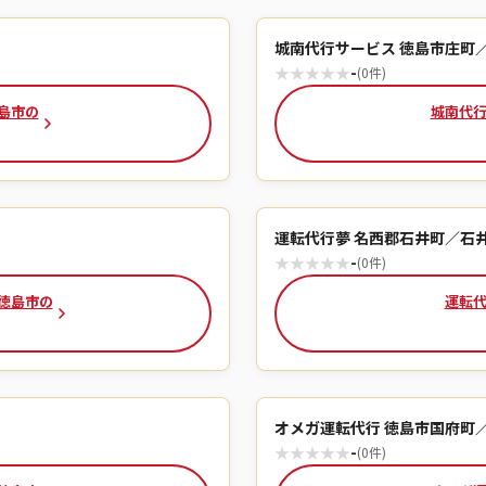
城南代行サービス 徳島市庄町
★
★
★
★
★
-
(0件)
島市の
城南代行
運転代行夢 名西郡石井町／石
★
★
★
★
★
-
(0件)
 徳島市の
運転代
オメガ運転代行 徳島市国府町
★
★
★
★
★
-
(0件)