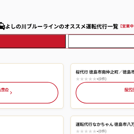
よしの川ブルーラインのオススメ運転代行一覧
【営業中
桜代行 徳島市南仲之町／徳島
★
★
★
★
★
-
(0件)
島市の
桜代
運転代行なかちゃん 徳島市八
★
★
★
★
★
-
(0件)