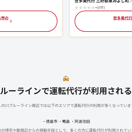
世多美代行 三好郡東みよし町
★
★
★
★
★
-
(0件)
島市の
世多美代行
ルーラインで運転代行が利用される
しの川ブルーライン周辺では以下のエリアで運転代行の利用が多くなっていま
・徳島市 ・鴨島 ・阿波池田
後の帰宅や駅周辺からの移動手段として、多くの方に運転代行が利用されてい