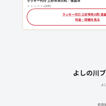
ラッキー代行 三好市井川町／徳島市
★
★
★
★
★
-
(0件)
ラッキー代行 三好市井川町 徳
料金・詳細を見る
よしの川ブ
よ
飲酒