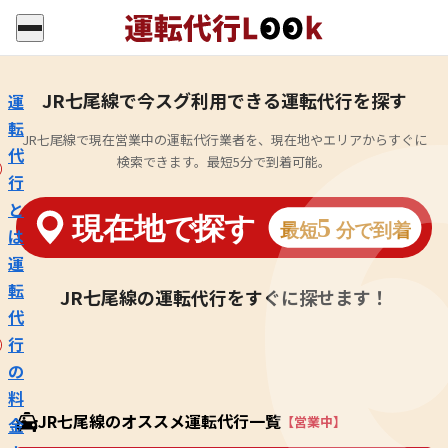
JR七尾線で今スグ利用できる運転代行を探す
運
転
JR七尾線で現在営業中の運転代行業者を、現在地やエリアからすぐに
代
検索できます。最短5分で到着可能。
行
と
は
運
転
JR七尾線の運転代行をすぐに探せます！
代
行
の
料
JR七尾線のオススメ運転代行一覧
【営業中】
金