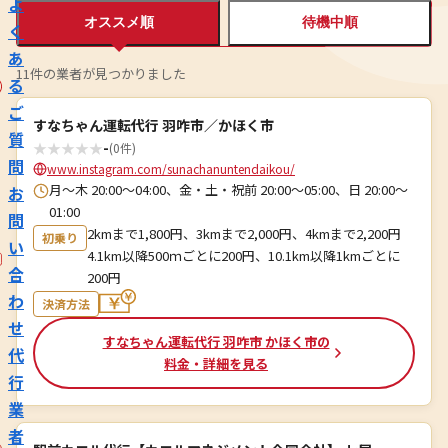
よ
オススメ順
待機中順
く
あ
11件の業者が見つかりました
る
ご
すなちゃん運転代行 羽咋市／かほく市
質
★
★
★
★
★
-
(0件)
問
www.instagram.com/sunachanuntendaikou/
月～木 20:00～04:00、金・土・祝前 20:00～05:00、日 20:00～
お
01:00
問
2kmまで1,800円、3kmまで2,000円、4kmまで2,200円
初乗り
い
4.1km以降500ｍごとに200円、10.1km以降1kmごとに
合
200円
わ
決済方法
せ
すなちゃん運転代行 羽咋市 かほく市の
代
料金・詳細を見る
行
業
者