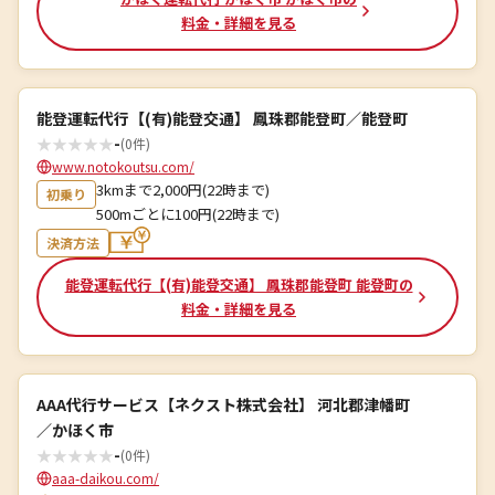
料金・詳細を見る
能登運転代行【(有)能登交通】 鳳珠郡能登町／能登町
★
★
★
★
★
-
(0件)
www.notokoutsu.com/
3kmまで2,000円(22時まで)
初乗り
500mごとに100円(22時まで)
決済方法
能登運転代行【(有)能登交通】 鳳珠郡能登町 能登町の
料金・詳細を見る
AAA代行サービス【ネクスト株式会社】 河北郡津幡町
／かほく市
★
★
★
★
★
-
(0件)
aaa-daikou.com/