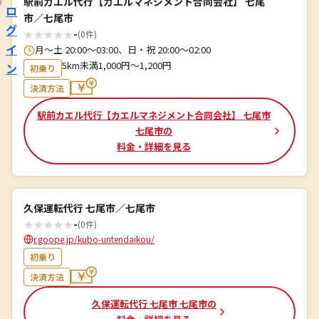
駅前カエル代行【カエルマネジメント合同会社】 七尾
ロ
市／七尾市
グ
★
★
★
★
★
-
(0件)
イ
月～土 20:00～03:00、日・祝 20:00～02:00
5km未満1,000円～1,200円
ン
初乗り
決済方法
駅前カエル代行【カエルマネジメント合同会社】 七尾市
七尾市の
料金・詳細を見る
久保運転代行 七尾市／七尾市
★
★
★
★
★
-
(0件)
r.goope.jp/kubo-untendaikou/
初乗り
決済方法
久保運転代行 七尾市 七尾市の