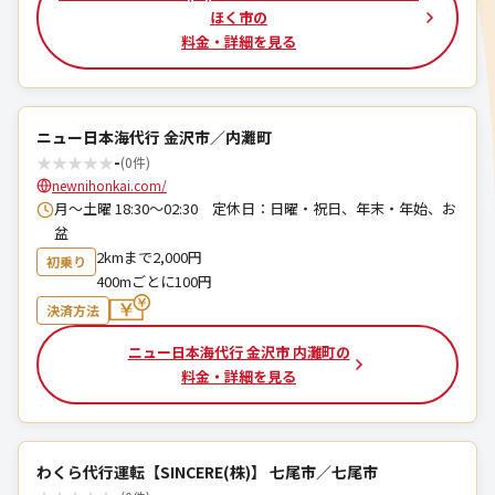
ほく市の
料金・詳細を見る
ニュー日本海代行 金沢市／内灘町
★
★
★
★
★
-
(0件)
newnihonkai.com/
月〜土曜 18:30〜02:30 定休日：日曜・祝日、年末・年始、お
盆
2kmまで2,000円
初乗り
400mごとに100円
決済方法
ニュー日本海代行 金沢市 内灘町の
料金・詳細を見る
わくら代行運転【SINCERE(株)】 七尾市／七尾市