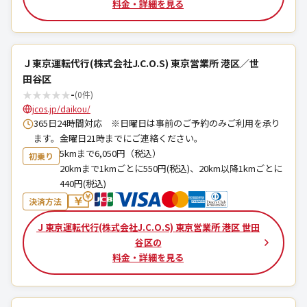
料金・詳細を見る
Ｊ東京運転代行(株式会社J.C.O.S) 東京営業所 港区／世
田谷区
★
★
★
★
★
-
(0件)
jcos.jp/daikou/
365日24時間対応 ※日曜日は事前のご予約のみご利用を承り
ます。金曜日21時までにご連絡ください。
5kmまで6,050円（税込）
初乗り
20kmまで1kmごとに550円(税込)、20km以降1kmごとに
440円(税込)
決済方法
Ｊ東京運転代行(株式会社J.C.O.S) 東京営業所 港区 世田
谷区の
料金・詳細を見る