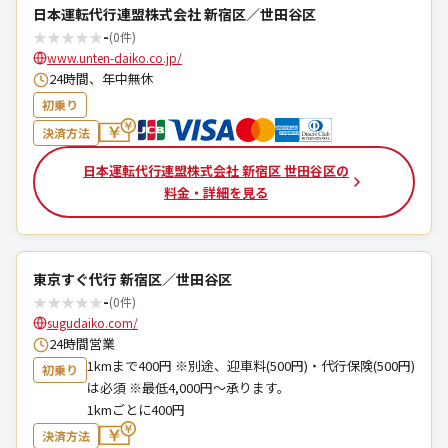
日本運転代行連盟株式会社 新宿区／世田谷区
★
★
★
★
★
-
(0件)
www.unten-daiko.co.jp/
24時間、年中無休
初乗り
決済方法
日本運転代行連盟株式会社 新宿区 世田谷区の
料金・詳細を見る
東京すぐ代行 新宿区／世田谷区
★
★
★
★
★
-
(0件)
sugudaiko.com/
24時間営業
1kmまで400円 ※別途、迎車料(500円)・代行保険(500円)
初乗り
は必須 ※最低4,000円～承ります。
1kmごとに400円
決済方法