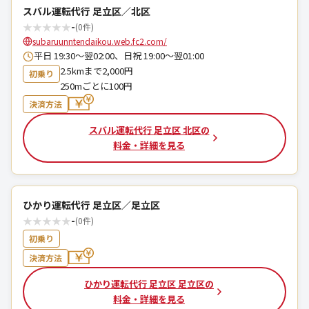
スバル運転代行 足立区／北区
★
★
★
★
★
-
(0件)
subaruunntendaikou.web.fc2.com/
平日 19:30～翌02:00、日祝 19:00～翌01:00
2.5kmまで2,000円
初乗り
250mごとに100円
決済方法
スバル運転代行 足立区 北区の
料金・詳細を見る
ひかり運転代行 足立区／足立区
★
★
★
★
★
-
(0件)
初乗り
決済方法
ひかり運転代行 足立区 足立区の
料金・詳細を見る