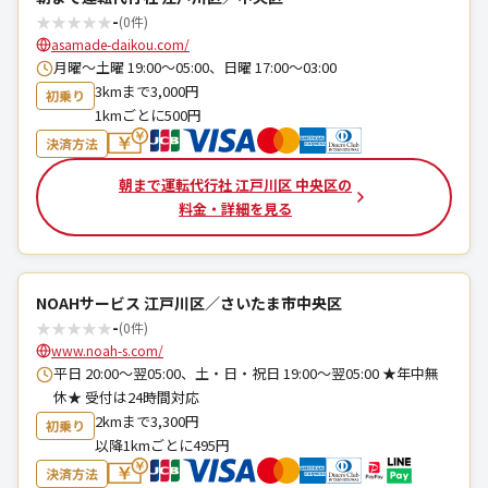
★
★
★
★
★
-
(0件)
asamade-daikou.com/
月曜〜土曜 19:00〜05:00、日曜 17:00〜03:00
3kmまで3,000円
初乗り
1kmごとに500円
決済方法
朝まで運転代行社 江戸川区 中央区の
料金・詳細を見る
NOAHサービス 江戸川区／さいたま市中央区
★
★
★
★
★
-
(0件)
www.noah-s.com/
平日 20:00～翌05:00、土・日・祝日 19:00～翌05:00 ★年中無
休★ 受付は24時間対応
2kmまで3,300円
初乗り
以降1kmごとに495円
決済方法