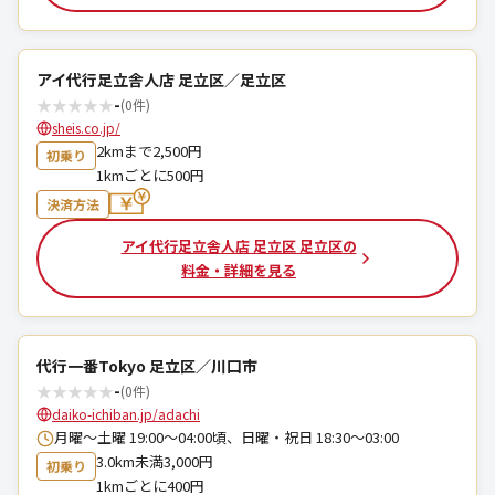
アイ代行足立舎人店 足立区／足立区
★
★
★
★
★
-
(0件)
sheis.co.jp/
2kmまで2,500円
初乗り
1kmごとに500円
決済方法
アイ代行足立舎人店 足立区 足立区の
料金・詳細を見る
代行一番Tokyo 足立区／川口市
★
★
★
★
★
-
(0件)
daiko-ichiban.jp/adachi
月曜～土曜 19:00～04:00頃、日曜・祝日 18:30～03:00
3.0km未満3,000円
初乗り
1kmごとに400円