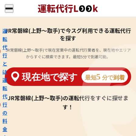
JR常磐線(上野～取手)で今スグ利用できる運転代行
運
を探す
転
代
JR常磐線(上野～取手)で現在営業中の運転代行業者を、現在地やエリア
行
からすぐに検索できます。最短5分で到着可能。
と
は
運
転
代
JR常磐線(上野～取手)の運転代行をすぐに探せま
行
す！
の
料
金