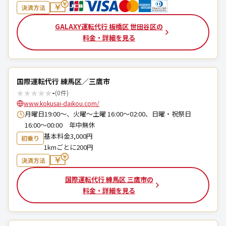
決済方法
GALAXY運転代行 板橋区 世田谷区の
料金・詳細を見る
国際運転代行 練馬区／三鷹市
★
★
★
★
★
-
(0件)
www.kokusai-daikou.com/
月曜日19:00～、火曜〜土曜 16:00〜02:00、日曜・祝祭日
16:00〜00:00 年中無休
基本料金3,000円
初乗り
1kmごとに200円
決済方法
国際運転代行 練馬区 三鷹市の
料金・詳細を見る