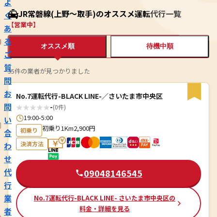
よ
JR常磐線(上野～取手)のオススメ運転代行一覧
く
【営業中】
あ
る
オススメ順
待機中順
ご
質
35件の業者が見つかりました
問
お
No.7運転代行-BLACK LINE-／さいたま市中央区
問
★
★
★
★
★
-
(0件)
19:00-5:00
い
初乗り1Km2,900円
初乗り
合
決済方法
わ
せ
代
09048146545
行
業
No.7運転代行-BLACK LINE- さいたま市中央区の
料金・詳細を見る
者