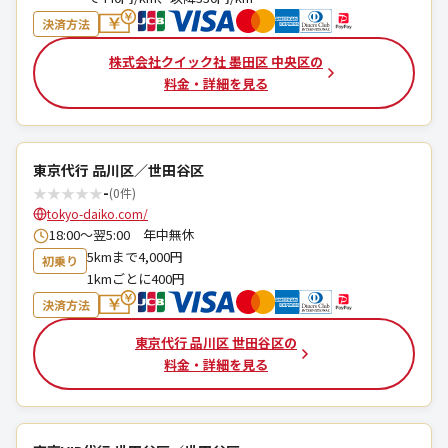
決済方法
株式会社クイック社 墨田区 中央区の
料金・詳細を見る
東京代行 品川区／世田谷区
★
★
★
★
★
-
(0件)
tokyo-daiko.com/
18:00～翌5:00 年中無休
5kmまで4,000円
初乗り
1kmごとに400円
決済方法
東京代行 品川区 世田谷区の
料金・詳細を見る