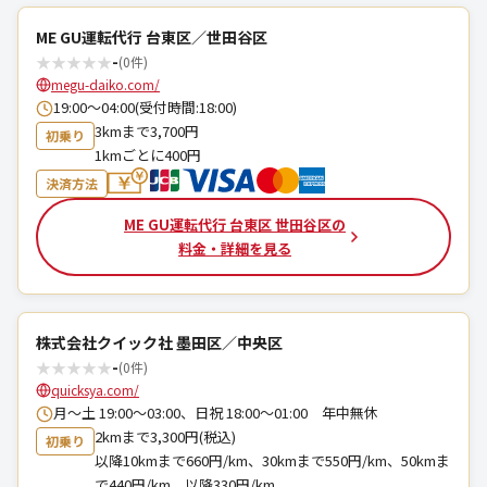
ME GU運転代行 台東区／世田谷区
★
★
★
★
★
-
(0件)
megu-daiko.com/
19:00〜04:00(受付時間:18:00)
3kmまで3,700円
初乗り
1kmごとに400円
決済方法
ME GU運転代行 台東区 世田谷区の
料金・詳細を見る
株式会社クイック社 墨田区／中央区
★
★
★
★
★
-
(0件)
quicksya.com/
月～土 19:00〜03:00、日祝 18:00〜01:00 年中無休
2kmまで3,300円(税込)
初乗り
以降10kmまで660円/km、30kmまで550円/km、50kmま
で440円/km、以降330円/km