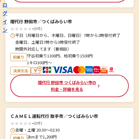
ロ
グ
イ
櫻代行 野田市／つくばみらい市
★
★
★
★
★
-
(0件)
ン
平日（月曜日から、木曜日、日曜日）7時から2時受付終了
金曜日、土曜日7時から3時受付終了
時間外対応してます（要相談）
守谷初乗り1300円、柏初乗り1500円
初乗り
1キロ300円〜
決済方法
櫻代行 野田市 つくばみらい市の
料金・詳細を見る
ＣＡＭＥＬ運転代行 取手市／つくばみらい市
★
★
★
★
★
-
(0件)
金曜・土曜 20:30～02:30
2kmまで1,200円
初乗り