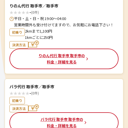
りのん代行 取手市／取手市
★
★
★
★
★
-
(0件)
平日・土・日・祝 19:00～04:00
営業時間外も受け付けてますので、お気軽にお電話下さい！
2kmまで1,100円
初乗り
1kmごとに250円
決済方法
りのん代行 取手市 取手市の
料金・詳細を見る
バラ代行 取手市／取手市
★
★
★
★
★
-
(0件)
初乗り
決済方法
バラ代行 取手市 取手市の
料金・詳細を見る