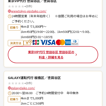
東京VIP代行 世田谷区／世田谷区
★
★
★
★
★
-
(0件)
www.tokyo-vipdaiko.com/
24時間営業（年末年始除く） ※昼間ご利用の場合はお早めに
ご予約ください。
4kmまで3,800円～
初乗り
1km450円(19:00～22:00)、1km500円(22:01～5:00)、
1km600円(5:01～18:59)
決済方法
東京VIP代行 世田谷区 世田谷区の
料金・詳細を見る
GALAXY運転代行 板橋区／世田谷区
★
★
★
★
★
-
(0件)
galaxydaiko.com/
20:00～翌06:00 ご予約24時間受付中 年中無休
4kmまで5,000円
初乗り
1kmごとに500円