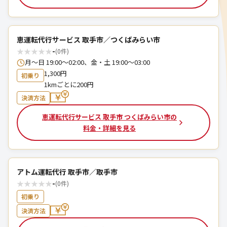
恵運転代行サービス 取手市／つくばみらい市
★
★
★
★
★
-
(0件)
月～日 19:00～02:00、金・土 19:00～03:00
1,300円
初乗り
1kmごとに200円
決済方法
恵運転代行サービス 取手市 つくばみらい市の
料金・詳細を見る
アトム運転代行 取手市／取手市
★
★
★
★
★
-
(0件)
初乗り
決済方法