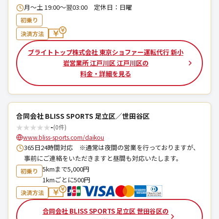
月～土 19:00～翌03:00 定休日：日曜
初乗り
決済方法
ブライトトップ株式会社 東京ショファー運転代行 新小
岩営業所 江戸川区 江戸川区の
料金・詳細を見る
合同会社 BLISS SPORTS 足立区／世田谷区
★
★
★
★
★
-
(0件)
www.bliss-sports.com/daikou
365日24時間対応 ※通常は夜間の営業を行っておりますが、
事前にご連絡をいただきますと昼間も対応いたします。
5kmまで5,000円
初乗り
1kmごとに500円
決済方法
合同会社 BLISS SPORTS 足立区 世田谷区の