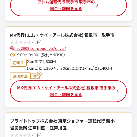
アトム運転代行 取手市 取手市の
料金・詳細を見る
MK代行(エム・ケイ・アール株式会社) 稲敷市／取手市
★
★
★
★
★
-
(0件)
mkr2008.com/business/driver/
19:00～04:30（受付～03:30）
2kmまで1,800円
初乗り
1kmごとに300円、30km以上は1kmごとに400円
決済方法
MK代行(エム・ケイ・アール株式会社) 稲敷市 取手市の
料金・詳細を見る
ブライトトップ株式会社 東京ショファー運転代行 新小
岩営業所 江戸川区／江戸川区
★
★
★
★
★
-
(0件)