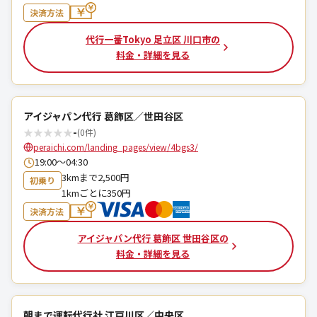
決済方法
代行一番Tokyo 足立区 川口市の
料金・詳細を見る
アイジャパン代行 葛飾区／世田谷区
★
★
★
★
★
-
(0件)
peraichi.com/landing_pages/view/4bgs3/
19:00〜04:30
3kmまで2,500円
初乗り
1kmごとに350円
決済方法
アイジャパン代行 葛飾区 世田谷区の
料金・詳細を見る
朝まで運転代行社 江戸川区／中央区