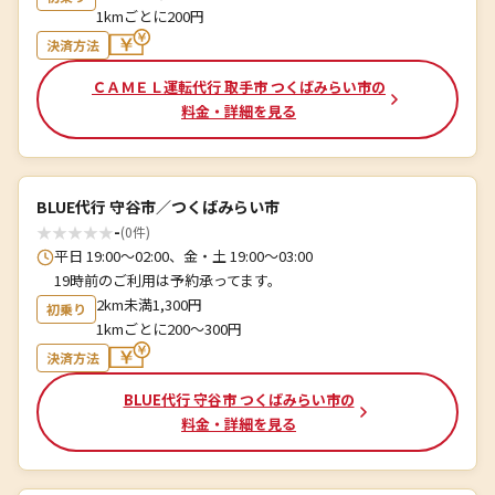
1kmごとに200円
決済方法
ＣＡＭＥＬ運転代行 取手市 つくばみらい市の
料金・詳細を見る
BLUE代行 守谷市／つくばみらい市
★
★
★
★
★
-
(0件)
平日 19:00〜02:00、金・土 19:00〜03:00
19時前のご利用は予約承ってます。
2km未満1,300円
初乗り
1kmごとに200～300円
決済方法
BLUE代行 守谷市 つくばみらい市の
料金・詳細を見る