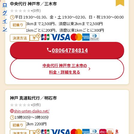
中央代行 神戸市／三木市
ロ
★
★
★
★
★
-
(0件)
グ
平日 19:30〜01:30、金・土 19:30〜02:30、日・祝 19:30〜00:00
イ
3kmまで2,500円、須磨以東2kmまで2,500円
初乗り
ン
1kmごとに200円、須磨以東1kmごとに300円
決済方法
08064784814
中央代行 神戸市 三木市の
料金・詳細を見る
神戸 真運転代行／明石市
★
★
★
★
★
-
(0件)
shin-unten-daiko.net/
19時30分〜3時30分
2km 2200円
初乗り
決済方法