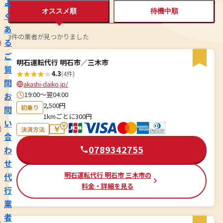
よ
オススメ順
待機中順
く
あ
3件の業者が見つかりました
る
ご
明石運転代行 明石市／三木市
質
★
★
★
★
★
4.3
(4件)
問
akashi-daiko.jp/
19:00〜翌04:00
お
2,500円
初乗り
問
1kmごとに300円
い
決済方法
合
0789342755
わ
せ
明石運転代行 明石市 三木市の
代
料金・詳細を見る
行
業
者