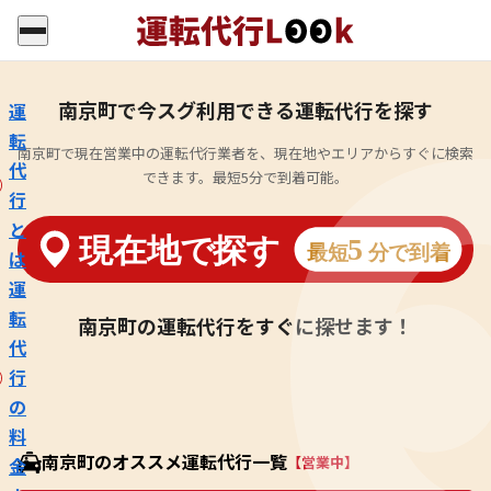
南京町で今スグ利用できる運転代行を探す
運
転
南京町で現在営業中の運転代行業者を、現在地やエリアからすぐに検索
代
できます。最短5分で到着可能。
行
と
は
運
転
南京町の運転代行をすぐに探せます！
代
行
の
料
南京町のオススメ運転代行一覧
【営業中】
金